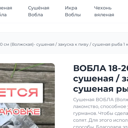
леная
Сушёная
Икра
Чехонь
бла
Вобла
Воблы
вяленая
 см (Волжская)- сушеная / закуска к пиву / сушеная рыба 1 к
ВОБЛА 18-2
сушеная / з
сушеная рыб
Сушеная ВОБЛА (Волжс
лакомство, способное
гурманов. Чтобы сдела
солят. Для этого исп
способы. Благодаря эт