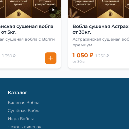
анская сушеная вобла
Вобла сушеная Астрах
от 5кг.
от 30кг.
ая сушёная вобла с Волги
Астраханская сушёная во
премиум
1 050 ₽
1 350 ₽
1 250 ₽
от 30кг
Каталог
Вяленая Вобла
Сушёная Вобла
Икра Воблы
Чехонь вяленая