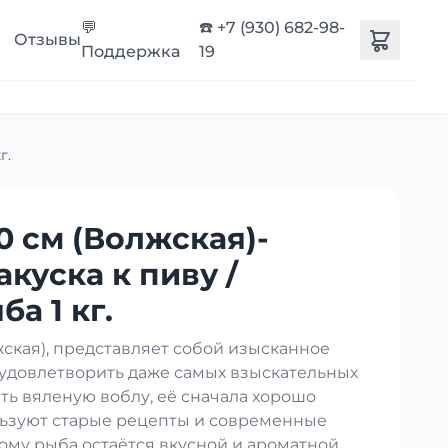
💬
☎️ +7 (930) 682-98-
Отзывы
Поддержка
19
г.
0 см (Волжская)-
акуска к пиву /
а 1 кг.
кая), представляет собой изысканное
 удовлетворить даже самых взыскательных
ть вяленую воблу, её сначала хорошо
ользуют старые рецепты и современные
ому рыба остаётся вкусной и ароматной.