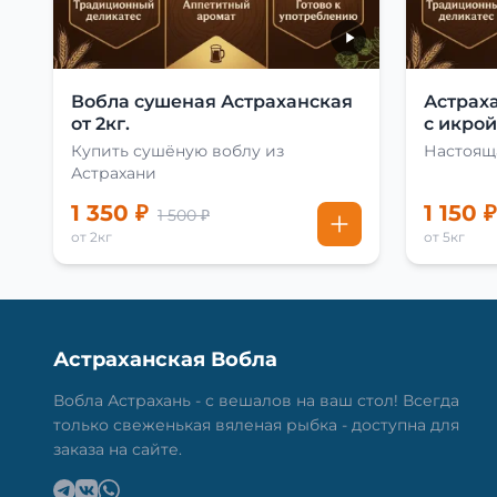
Вобла сушеная Астраханская
Астрах
от 2кг.
с икрой 
Купить сушёную воблу из
Настоящ
Астрахани
1 350 ₽
1 150 ₽
1 500 ₽
от 2кг
от 5кг
Астраханская Вобла
Вобла Астрахань - с вешалов на ваш стол! Всегда
только свеженькая вяленая рыбка - доступна для
заказа на сайте.