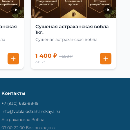
анская
Сушёная астраханская вобла
1кг.
бла
Сушёная астраханская вобла
1 400 ₽
1 550 ₽
от 1кг
Контакты
+7 (930) 682-98-19
info@vobla-astrahanskaya.ru
Астраханская Вобла
07:00-22:00 Без выходных