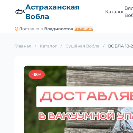
Астраханская
Вя
🐟
Каталог
Вобла
Во
Доставка в
Владивосток
изменить
Главная
/
Каталог
/
Сушёная Вобла
/
ВОБЛА 18-20
-18%