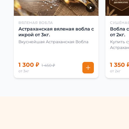
ВЯЛЕНАЯ ВОБЛА
СУШЁНА
Астраханская вяленая вобла с
Вобла 
икрой от 3кг.
от 2кг.
Вкуснейшая Астраханская Вобла
Купить 
Астраха
1 300 ₽
1 350 
1 450 ₽
от 3кг
от 2кг