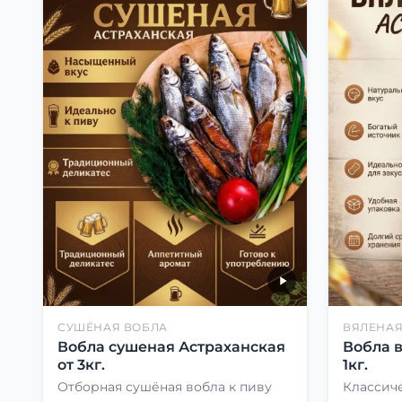
СУШЁНАЯ ВОБЛА
ВЯЛЕНАЯ
Вобла сушеная Астраханская
Вобла 
от 3кг.
1кг.
Отборная сушёная вобла к пиву
Классиче