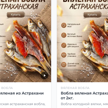
 ВОБЛА
ВЯЛЕНАЯ ВОБЛА
вяленая из Астрахани
Вобла вяленая Астрах
от 2кг.
ская астраханская вобла,
Вобла холодной вялки, мя