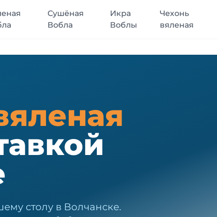
леная
Сушёная
Икра
Чехонь
бла
Вобла
Воблы
вяленая
вяленая
тавкой
е
ему столу в Волчанске.