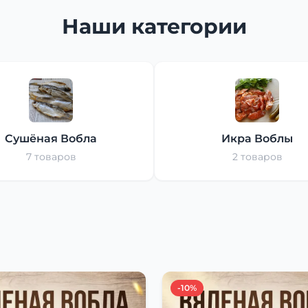
Наши категории
Сушёная Вобла
Икра Воблы
7 товаров
2 товаров
-10%