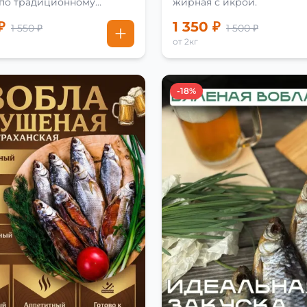
 по традиционному
жирная с икрой.
₽
1 350 ₽
1 550 ₽
1 500 ₽
от 2кг
-18%