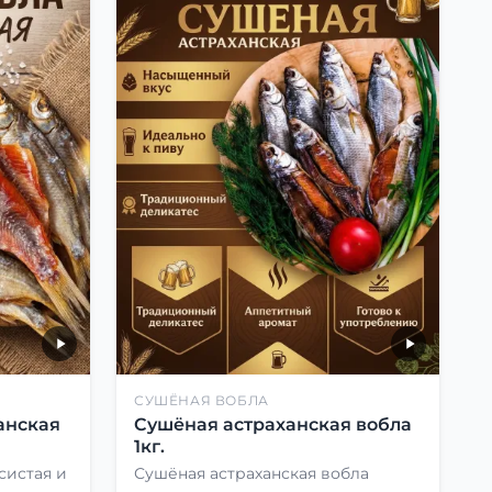
СУШЁНАЯ ВОБЛА
анская
Сушёная астраханская вобла
1кг.
систая и
Сушёная астраханская вобла