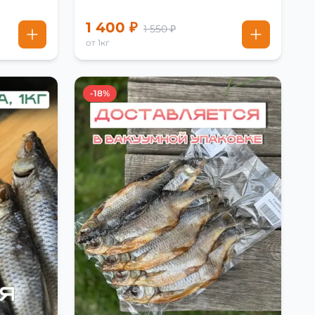
1 400 ₽
1 550 ₽
от 1кг
-18%