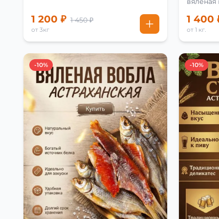
вяленая
рецепту
1 200 ₽
1 400 
1 450 ₽
от 3кг
от 1 кг.
-10%
-10%