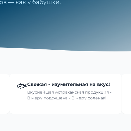
ов — как у бабушки.
🐟
Свежая - изумительная на вкус!
Вкуснейшая Астраханская продукция -
!
В меру подсушена - В меру соленая!