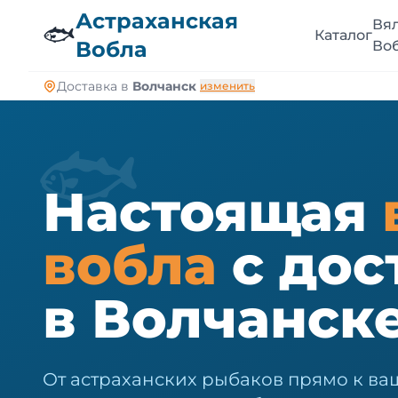
🐠
Астраханская
Вя
🐟
Каталог
Вобла
Во
Доставка в
Волчанск
изменить
🐟
Настоящая
вобла
с дос
в Волчанск
От астраханских рыбаков прямо к ваш