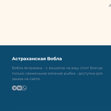
Астраханская Вобла
Вобла Астрахань - с вешалов на ваш стол! Всегда
только свеженькая вяленая рыбка - доступна для
заказа на сайте.