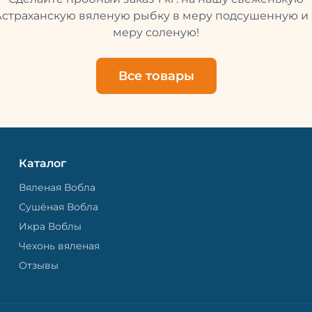
свежей и качественной. 
рыбу упаковывают в спе
Астраханскую вяленую рыбку в меру подсушенную и 
пакет, чтобы она не порти
меру соленую!
теряла влагу. Вяленая вобла — это
не просто вкусная еда, но
пример того, как можно с
Все товары
старые рецепты и совре
технологии. Её можно ест
напитками, и это будет оч
вкусно.
Каталог
Вяленая Вобла
Сушёная Вобла
Икра Воблы
Чехонь вяленая
Отзывы