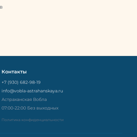
Потом
рыбу упаковывают в специальный
циальный
в
пакет, чтобы она не портилась и не
лась и не
теряла влагу. Вяленая вобла — это
не просто вкусная еда, но и
 и
пример того, как можно сочетать
очетать
старые рецепты и современные
менные
технологии. Её можно есть с
ь с
напитками, и это будет очень
ень
вкусно.
Контакты
+7 (930) 682-98-19
info@vobla-astrahanskaya.ru
Астраханская Вобла
07:00-22:00 Без выходных
Политика конфиденциальности