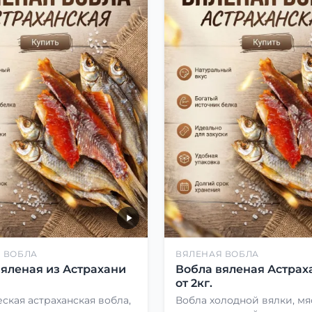
 ВОБЛА
ВЯЛЕНАЯ ВОБЛА
вяленая из Астрахани
Вобла вяленая Астрах
от 2кг.
ская астраханская вобла,
Вобла холодной вялки, мя