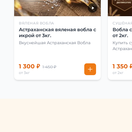
ВЯЛЕНАЯ ВОБЛА
СУШЁНА
Астраханская вяленая вобла с
Вобла 
икрой от 3кг.
от 2кг.
Вкуснейшая Астраханская Вобла
Купить 
Астраха
1 300 ₽
1 350 
1 450 ₽
от 3кг
от 2кг