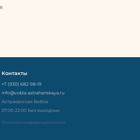
Потом
рыбу упаковывают в специальный
циальный
в
пакет, чтобы она не портилась и не
лась и не
теряла влагу. Вяленая вобла — это
не просто вкусная еда, но и
 и
пример того, как можно сочетать
очетать
старые рецепты и современные
менные
технологии. Её можно есть с
ь с
напитками, и это будет очень
ень
вкусно.
Контакты
+7 (930) 682-98-19
info@vobla-astrahanskaya.ru
Астраханская Вобла
07:00-22:00 Без выходных
Политика конфиденциальности