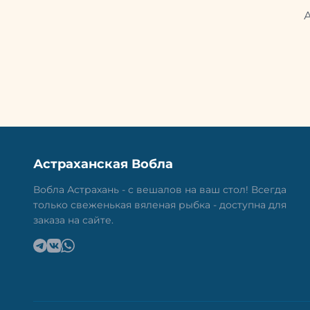
Астраханская Вобла
Вобла Астрахань - с вешалов на ваш стол! Всегда
только свеженькая вяленая рыбка - доступна для
заказа на сайте.