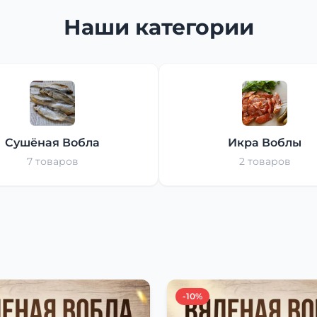
Наши категории
Сушёная Вобла
Икра Воблы
7 товаров
2 товаров
-10%