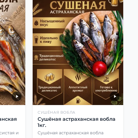
СУШЁНАЯ ВОБЛА
анская
Сушёная астраханская вобла
1кг.
систая и
Сушёная астраханская вобла