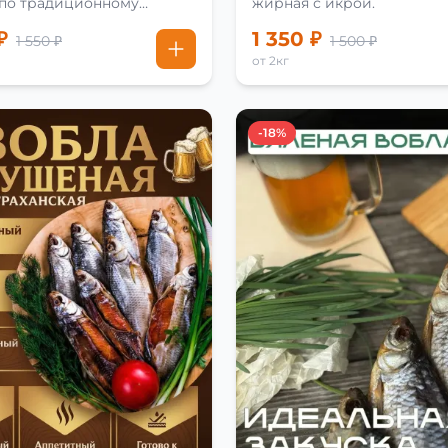
 по традиционному
жирная с икрой.
₽
1 350 ₽
1 550 ₽
1 500 ₽
от 2кг
-18%