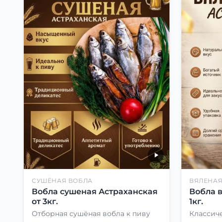
СУШЁНАЯ ВОБЛА
ВЯЛЕНАЯ
Вобла сушеная Астраханская
Вобла 
от 3кг.
1кг.
Отборная сушёная вобла к пиву
Классиче