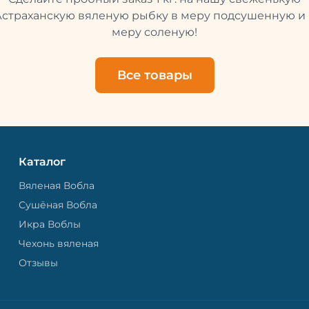
свежей и качественной. 
рыбу упаковывают в спе
Астраханскую вяленую рыбку в меру подсушенную и 
пакет, чтобы она не порти
меру соленую!
теряла влагу. Вяленая вобла — это
не просто вкусная еда, но
пример того, как можно с
Все товары
старые рецепты и совре
технологии. Её можно ест
напитками, и это будет оч
вкусно.
Каталог
Вяленая Вобла
Сушёная Вобла
Икра Воблы
Чехонь вяленая
Отзывы