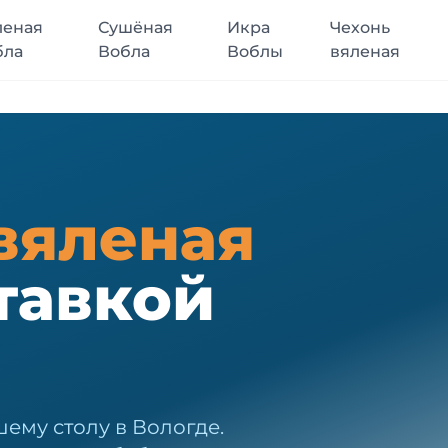
леная
Сушёная
Икра
Чехонь
бла
Вобла
Воблы
вяленая
вяленая
тавкой
ему столу в Вологде.