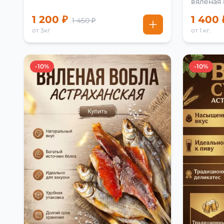
вяленая
рецепту
1 200 ₽
1 400 
1 450 ₽
от 3кг
от 1 кг.
-10%
-10%