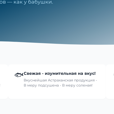
ов — как у бабушки.
🐟
Свежая - изумительная на вкус!
Вкуснейшая Астраханская продукция -
!
В меру подсушена - В меру соленая!