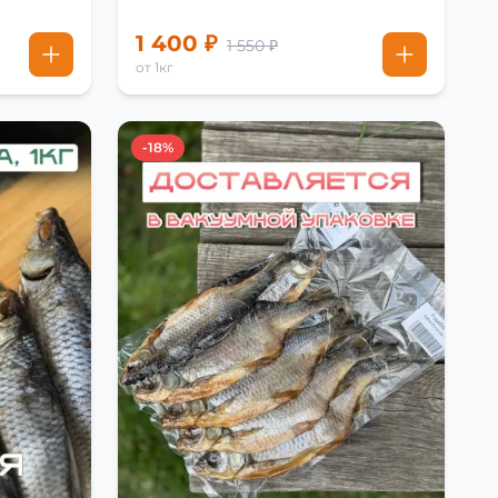
1 400 ₽
1 550 ₽
от 1кг
-18%