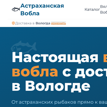
🐠
Астраханская
Вя
🐟
Каталог
Вобла
Во
Доставка в
Вологда
изменить
🐟
Настоящая
вобла
с дос
в Вологде
От астраханских рыбаков прямо к ваш