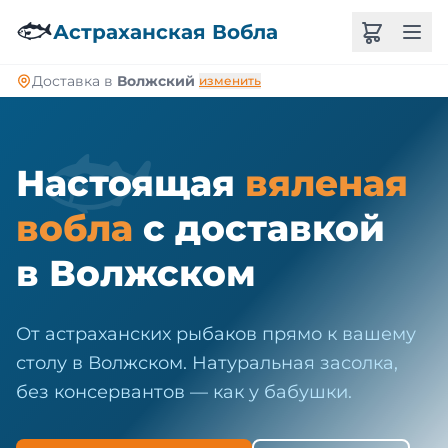
🐠
🐟
Астраханская Вобла
Доставка в
Волжский
изменить
🐟
Настоящая
вяленая
вобла
с доставкой
в Волжском
От астраханских рыбаков прямо к вашему
столу в Волжском. Натуральная засолка,
без консервантов — как у бабушки.