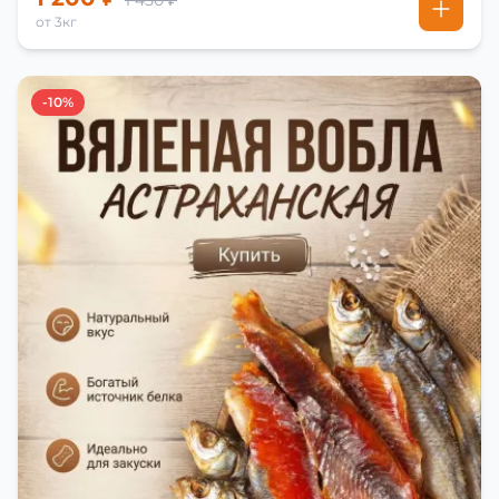
1 450 ₽
от 3кг
-10%