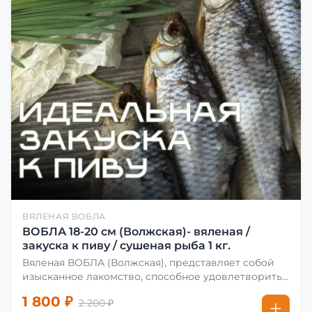
ВЯЛЕНАЯ ВОБЛА
ВОБЛА 18-20 см (Волжская)- вяленая /
закуска к пиву / сушеная рыба 1 кг.
Вяленая ВОБЛА (Волжская), представляет собой
изысканное лакомство, способное удовлетворить
даже самых взыскательных гурманов. Чтобы
1 800 ₽
2 200 ₽
сделать вяленую воблу, её сначала хорошо солят.