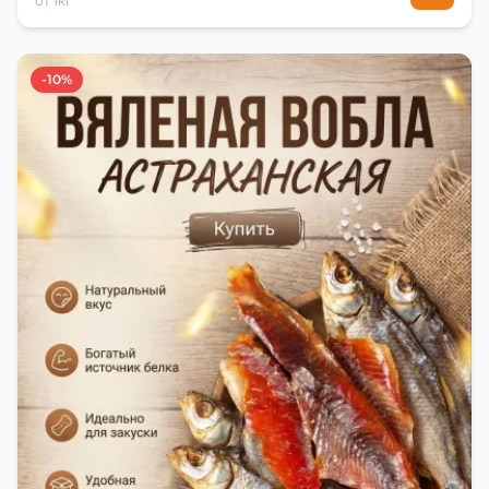
от 1кг
-10%