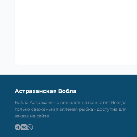
Астраханская Вобла
Вобла Астрахань - с вешалов на ваш стол! Всегда
только свеженькая вяленая рыбка - доступна для
заказа на сайте.