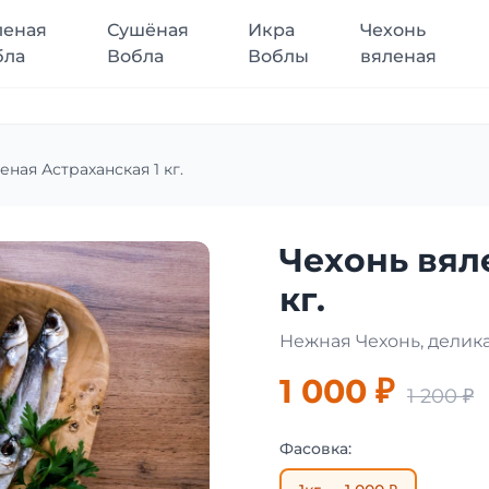
леная
Сушёная
Икра
Чехонь
бла
Вобла
Воблы
вяленая
еная Астраханская 1 кг.
Чехонь вял
кг.
Нежная Чехонь, делик
1 000 ₽
1 200 ₽
Фасовка: