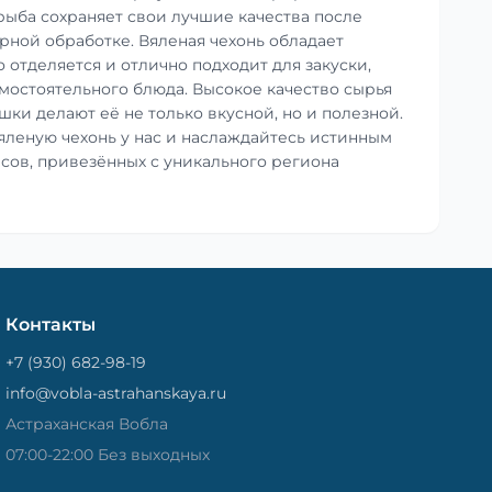
 рыба сохраняет свои лучшие качества после
ной обработке. Вяленая чехонь обладает
 отделяется и отлично подходит для закуски,
амостоятельного блюда. Высокое качество сырья
ки делают её не только вкусной, но и полезной.
яленую чехонь у нас и наслаждайтесь истинным
сов, привезённых с уникального региона
Контакты
+7 (930) 682-98-19
info@vobla-astrahanskaya.ru
Астраханская Вобла
07:00-22:00 Без выходных