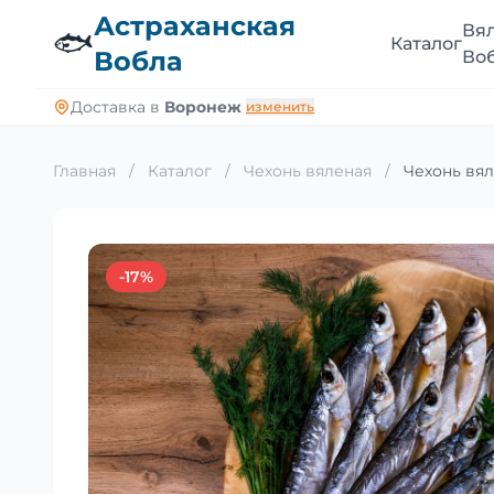
Астраханская
Вя
🐟
Каталог
Вобла
Во
Доставка в
Воронеж
изменить
Главная
/
Каталог
/
Чехонь вяленая
/
Чехонь вял
-17%