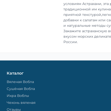
условиям Астрахани, эта
традиционной им кулинар
приятной текстурой,легко
добавки к салатам или с
и натуральные методы суш
Закажите астраханскую в
вкусом морских деликате
России.
Каталог
Вяленая Вобла
Сушёная Вобла
Икра Воблы
Чехонь вяленая
Отзывы