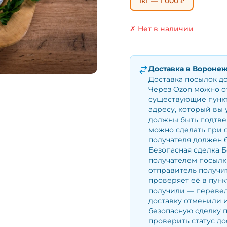
1кг — 1 000 ₽
✗ Нет в наличии
Доставка в
Вороне
Доставка посылок д
Через Ozon можно о
существующие пункт
адресу, который вы 
должны быть подтве
можно сделать при 
получателя должен б
Безопасная сделка Б
получателем посылки
отправитель получит
проверяет её в пунк
получили — перевед
доставку отменили и
безопасную сделку 
проверить статус до