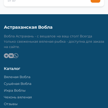
от 1кг
Астраханская Вобла
Вобла Астрахань - с вешалов на ваш стол! Всегда
только свеженькая вяленая рыбка - доступна для заказа
на сайте.
Каталог
Вяленая Вобла
Сушёная Вобла
Икра Воблы
Чехонь вяленая
Отзывы