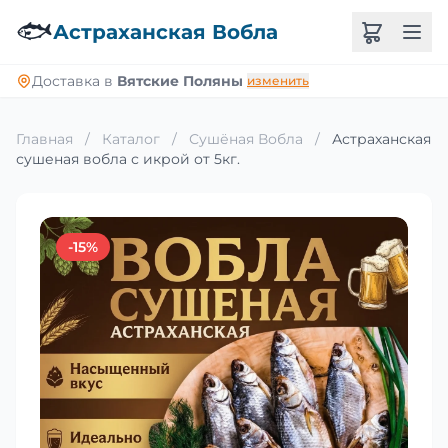
🐟
Астраханская Вобла
Доставка в
Вятские Поляны
изменить
Главная
/
Каталог
/
Сушёная Вобла
/
Астраханская
сушеная вобла с икрой от 5кг.
-15%