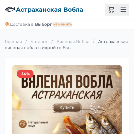
🐟
Астраханская Вобла
Доставка в
Выборг
изменить
Главная
/
Каталог
/
Вяленая Вобла
/
Астраханская
вяленая вобла с икрой от 5кг.
-14%