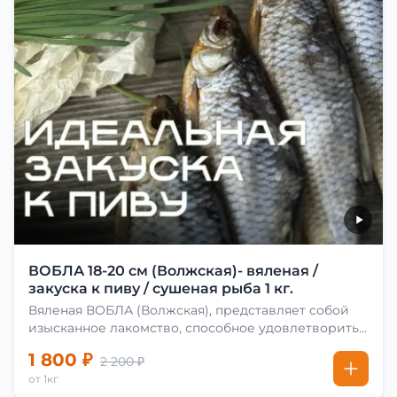
ВОБЛА 18-20 см (Волжская)- вяленая /
закуска к пиву / сушеная рыба 1 кг.
Вяленая ВОБЛА (Волжская), представляет собой
изысканное лакомство, способное удовлетворить
даже самых взыскательных гурманов. Чтобы
1 800 ₽
2 200 ₽
сделать вяленую воблу, её сначала хорошо солят.
от 1кг
Для этого используют старые рецепты и