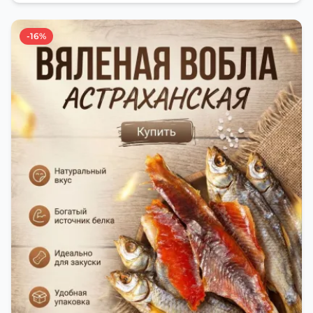
современные способы. Благодаря этому рыба
остаётся вкусной и ароматной. Каждый шаг в
приготовлении вяленой воблы делают с учётом
-16%
времени года. Это помогает сохранить рыбу
свежей и качественной. Потом рыбу упаковывают
в специальный пакет, чтобы она не портилась и не
теряла влагу. Вяленая вобла — это не просто
вкусная еда, но и пример того, как можно сочетать
старые рецепты и современные технологии. Её
можно есть с напитками, и это будет очень вкусно.