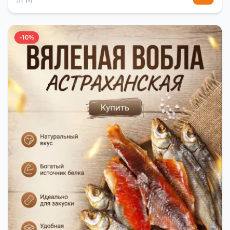
от 1кг
-10%