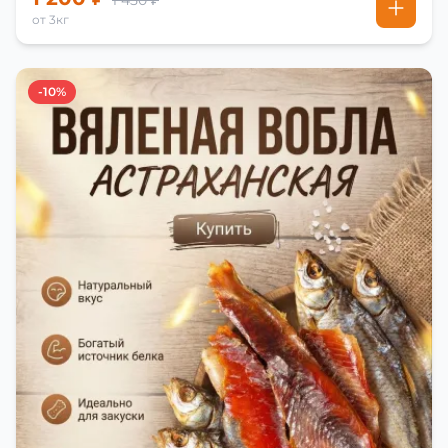
1 450 ₽
от 3кг
-10%