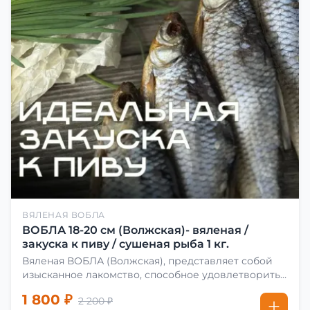
ВЯЛЕНАЯ ВОБЛА
ВОБЛА 18-20 см (Волжская)- вяленая /
закуска к пиву / сушеная рыба 1 кг.
Вяленая ВОБЛА (Волжская), представляет собой
изысканное лакомство, способное удовлетворить
даже самых взыскательных гурманов. Чтобы
1 800 ₽
2 200 ₽
сделать вяленую воблу, её сначала хорошо солят.