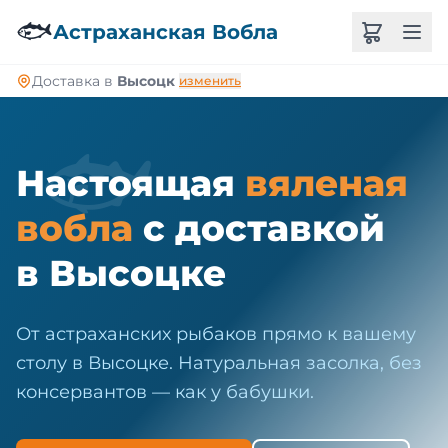
🐠
🐟
Астраханская Вобла
Доставка в
Высоцк
изменить
🐟
Настоящая
вяленая
вобла
с доставкой
в Высоцке
От астраханских рыбаков прямо к вашему
столу в Высоцке. Натуральная засолка, без
консервантов — как у бабушки.