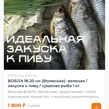
ВЯЛЕНАЯ ВОБЛА
ВОБЛА 18-20 см (Волжская)- вяленая /
закуска к пиву / сушеная рыба 1 кг.
Вяленая ВОБЛА (Волжская), представляет собой
изысканное лакомство, способное удовлетворить
даже самых взыскательных гурманов. Чтобы
1 800 ₽
2 200 ₽
сделать вяленую воблу, её сначала хорошо солят.