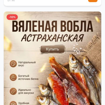
от 1кг
-10%