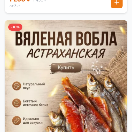
1 450 ₽
от 3кг
-10%