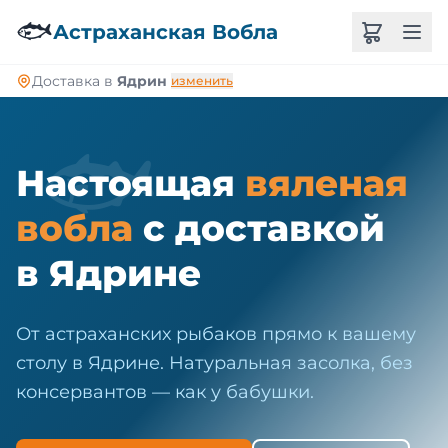
🐠
🐟
Астраханская Вобла
Доставка в
Ядрин
изменить
🐟
Настоящая
вяленая
вобла
с доставкой
в Ядрине
От астраханских рыбаков прямо к вашему
столу в Ядрине. Натуральная засолка, без
консервантов — как у бабушки.