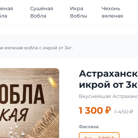
леная
Сушёная
Икра
Чехонь
бла
Вобла
Воблы
вяленая
я вяленая вобла с икрой от 3кг.
Астраханск
икрой от 3к
Вкуснейшая Астрахан
1 300 ₽
1 450 ₽
Фасовка: