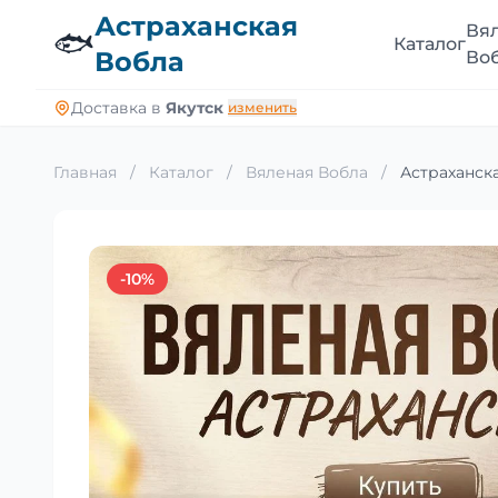
Астраханская
Вя
🐟
Каталог
Вобла
Во
Доставка в
Якутск
изменить
Главная
/
Каталог
/
Вяленая Вобла
/
Астраханска
-10%