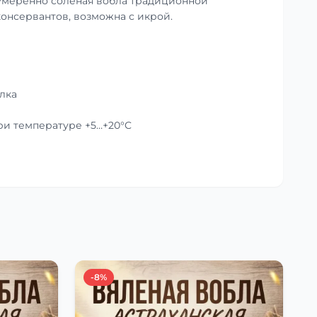
умеренно солёная вобла традиционной
консервантов, возможна с икрой.
лка
при температуре +5…+20°C
-8%