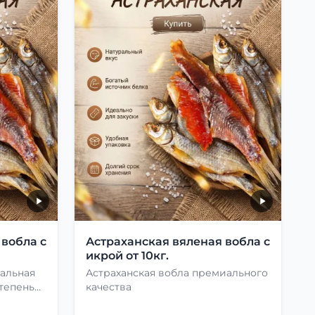
 вобла с
Астраханская вяленая вобла с
икрой от 10кг.
мальная
Астраханская вобла премиального
тепень
качества