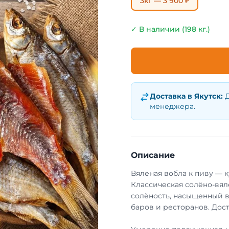
3кг — 3 900 ₽
✓ В наличии (198 кг.)
Доставка в
Якутск
:
Д
менеджера.
Описание
Вяленая вобла к пиву — 
Классическая солёно-вял
солёность, насыщенный в
баров и ресторанов. Дост