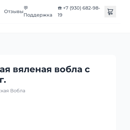
💬
☎️ +7 (930) 682-98-
Отзывы
Поддержка
19
ая вяленая вобла с
г.
ская Вобла