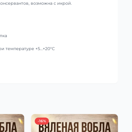
консервантов, возможна с икрой.
лка
при температуре +5…+20°C
-16%