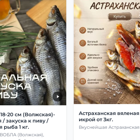
Астраханская вяленая
8-20 см (Волжская)-
икрой от 3кг.
 / закуска к пиву /
 рыба 1 кг.
Вкуснейшая Астраханская
 ВОБЛА (Волжская),