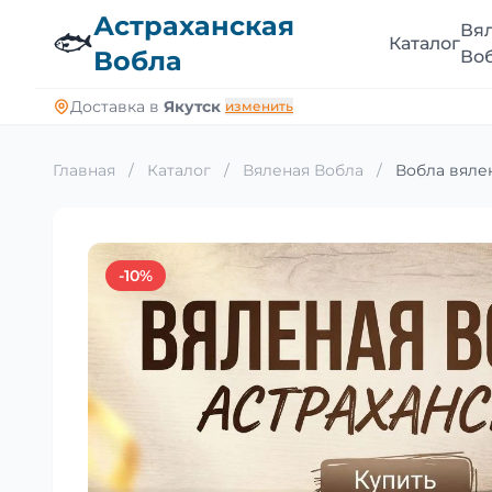
Астраханская
Вя
🐟
Каталог
Вобла
Во
Доставка в
Якутск
изменить
Главная
/
Каталог
/
Вяленая Вобла
/
Вобла вялен
-10%