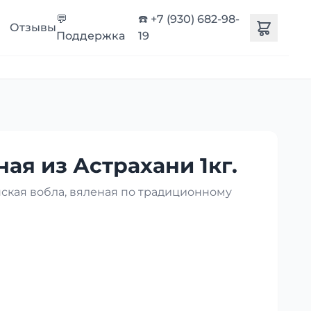
💬
☎️ +7 (930) 682-98-
Отзывы
Поддержка
19
ая из Астрахани 1кг.
нская вобла, вяленая по традиционному