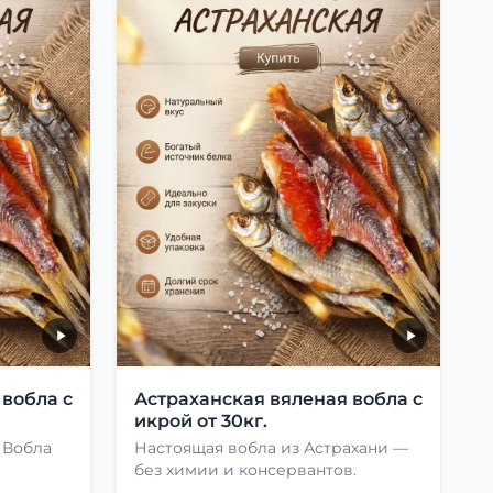
 вобла с
Астраханская вяленая вобла с
икрой от 30кг.
 Вобла
Настоящая вобла из Астрахани —
без химии и консервантов.