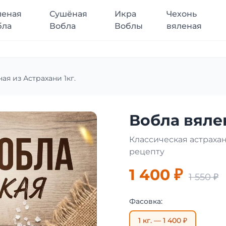
леная
Сушёная
Икра
Чехонь
бла
Вобла
Воблы
вяленая
ая из Астрахани 1кг.
Вобла вялен
Классическая астраха
рецепту
1 400 ₽
1 550 ₽
Фасовка:
1 кг. — 1 400 ₽