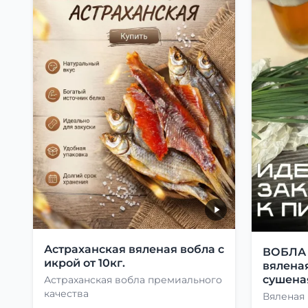
Астраханская вяленая вобла с
ВОБЛА 1
икрой от 10кг.
вяленая
сушеная
Астраханская вобла премиального
качества
Вяленая