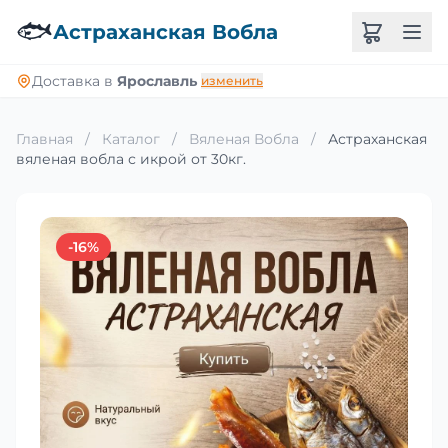
🐟
Астраханская Вобла
Доставка в
Ярославль
изменить
Главная
/
Каталог
/
Вяленая Вобла
/
Астраханская
вяленая вобла с икрой от 30кг.
-16%