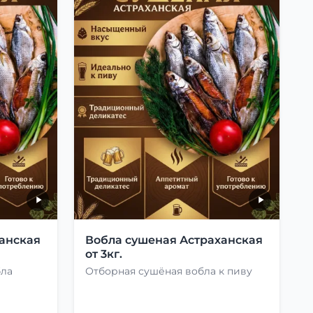
анская
Вобла сушеная Астраханская
от 3кг.
бла
Отборная сушёная вобла к пиву