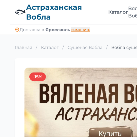
Астраханская
Вя
🐟
Каталог
Вобла
Во
Доставка в
Ярославль
изменить
Главная
/
Каталог
/
Сушёная Вобла
/
Вобла суше
-15%