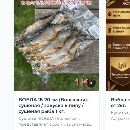
ВОБЛА 18-20 см (Волжская)-
Вобла 
сушеная / закуска к пиву /
от 2кг.
сушеная рыба 1 кг.
Купить 
Сушеная ВОБЛА (Волжская),
Астраха
представляет собой изысканное
лакомство, способное