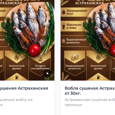
сушеная Астраханская
Вобла сушеная Астрах
от 30кг.
сушёную воблу из
Астраханская сушёная во
ни
премиум