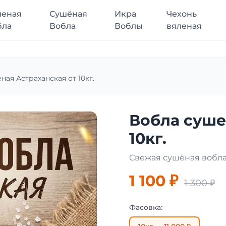
леная
Сушёная
Икра
Чехонь
бла
Вобла
Воблы
вяленая
ная Астраханская от 10кг.
Вобла суше
10кг.
Свежая сушёная вобла
1 100 ₽
1 300 ₽
Фасовка: