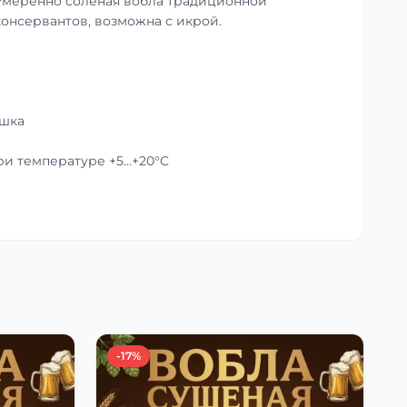
умеренно солёная вобла традиционной
консервантов, возможна с икрой.
ушка
при температуре +5…+20°C
-17%