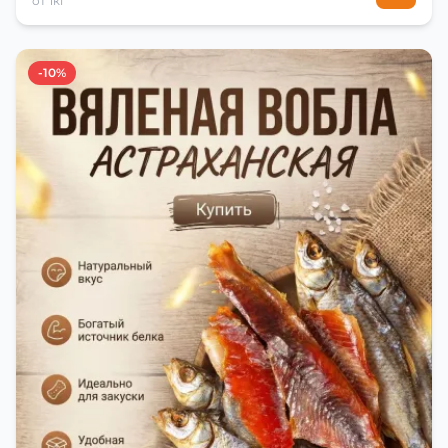
от 1кг
-10%