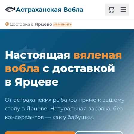
🐠
🐟
Астраханская Вобла
Доставка в
Ярцево
изменить
🐟
Настоящая
вяленая
вобла
с доставкой
в Ярцеве
От астраханских рыбаков прямо к вашему
столу в Ярцеве. Натуральная засолка, без
консервантов — как у бабушки.