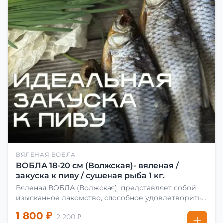
ВЯЛЕНАЯ ВОБЛА
ВОБЛА 18-20 см (Волжская)- вяленая /
закуска к пиву / сушеная рыба 1 кг.
Вяленая ВОБЛА (Волжская), представляет собой
изысканное лакомство, способное удовлетворить
даже самых взыскательных гурманов. Чтобы
1 800 ₽
2 200 ₽
сделать вяленую воблу, её сначала хорошо солят.