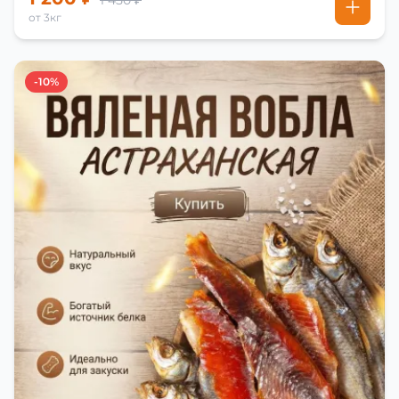
1 450 ₽
от 3кг
-10%