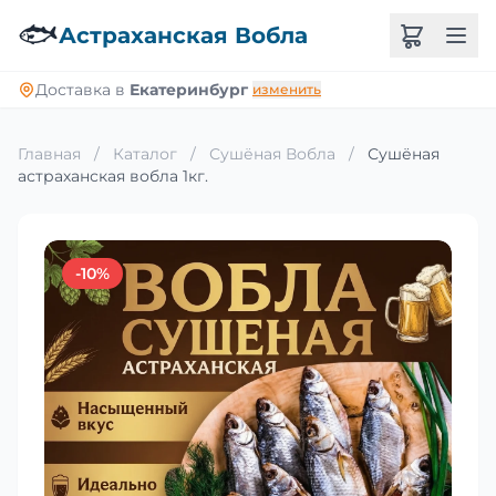
🐟
Астраханская Вобла
Доставка в
Екатеринбург
изменить
Главная
/
Каталог
/
Сушёная Вобла
/
Сушёная
астраханская вобла 1кг.
-10%