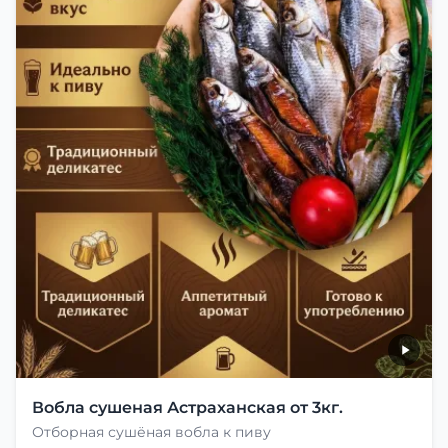
Вобла сушеная Астраханская от 3кг.
Отборная сушёная вобла к пиву