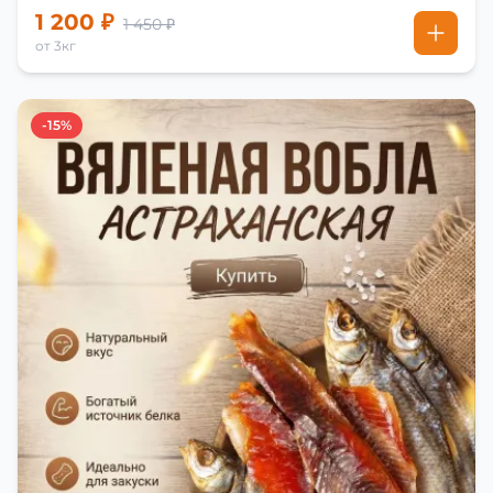
1 200 ₽
1 450 ₽
от 3кг
-15%