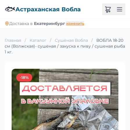
🐟
Астраханская Вобла
Доставка в
Екатеринбург
изменить
Главная
/
Каталог
/
Сушёная Вобла
/
ВОБЛА 18-20
см (Волжская)- сушеная / закуска к пиву / сушеная рыба
1 кг.
-18%