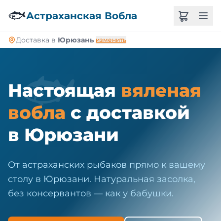
🐠
🐟
Астраханская Вобла
Доставка в
Юрюзань
изменить
🐟
Настоящая
вяленая
вобла
с доставкой
в Юрюзани
От астраханских рыбаков прямо к вашему
столу в Юрюзани. Натуральная засолка,
без консервантов — как у бабушки.