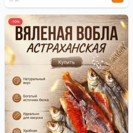
от 1кг
-10%