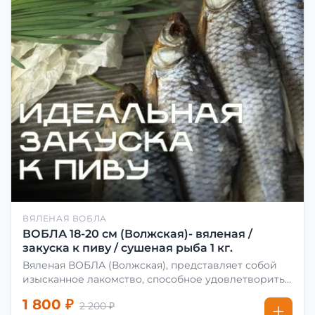
ВЯЛЕНАЯ ВОБЛА
ВОБЛА 18-20 см (Волжская)- вяленая /
закуска к пиву / сушеная рыба 1 кг.
Вяленая ВОБЛА (Волжская), представляет собой
изысканное лакомство, способное удовлетворить
даже самых взыскательных гурманов. Чтобы
1 800 ₽
2 200 ₽
сделать вяленую воблу, её сначала хорошо солят.