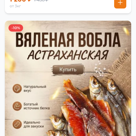
1 450 ₽
от 3кг
-10%