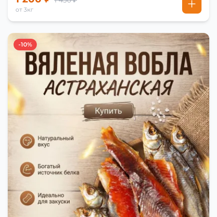
1 450 ₽
от 3кг
-10%