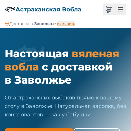
🐠
🐟
Астраханская Вобла
Доставка в
Заволжье
изменить
🐟
Настоящая
вяленая
вобла
с доставкой
в Заволжье
От астраханских рыбаков прямо к вашему
столу в Заволжье. Натуральная засолка, без
консервантов — как у бабушки.