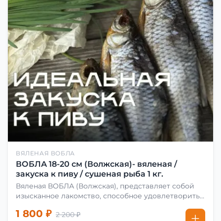
ВЯЛЕНАЯ ВОБЛА
ВОБЛА 18-20 см (Волжская)- вяленая /
закуска к пиву / сушеная рыба 1 кг.
Вяленая ВОБЛА (Волжская), представляет собой
изысканное лакомство, способное удовлетворить
даже самых взыскательных гурманов. Чтобы
1 800 ₽
2 200 ₽
сделать вяленую воблу, её сначала хорошо солят.