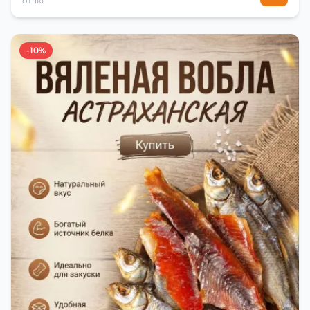
от 1кг
-10%