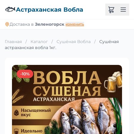
🐟
Астраханская Вобла
Доставка в
Зеленогорск
изменить
Главная
/
Каталог
/
Сушёная Вобла
/
Сушёная
астраханская вобла 1кг.
-10%