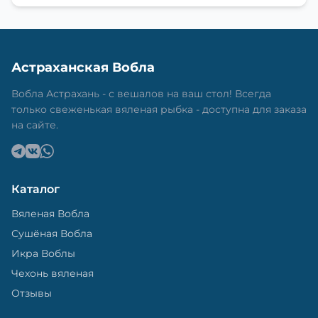
Астраханская Вобла
Вобла Астрахань - с вешалов на ваш стол! Всегда
только свеженькая вяленая рыбка - доступна для заказа
на сайте.
Каталог
Вяленая Вобла
Сушёная Вобла
Икра Воблы
Чехонь вяленая
Отзывы