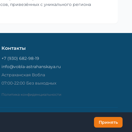
сов, привезённых с уникального региона
Контакты
+7 (930) 682-98-19
info@vobla-astrahanskaya.ru
Астраханская Вобла
07:00-22:00 Без выходных
Политика конфиденциальности
Принять