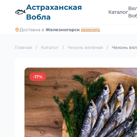
Астраханская
Вя
🐟
Каталог
Вобла
Во
Доставка в
Железногорск
изменить
Главная
/
Каталог
/
Чехонь вяленая
/
Чехонь вял
-17%