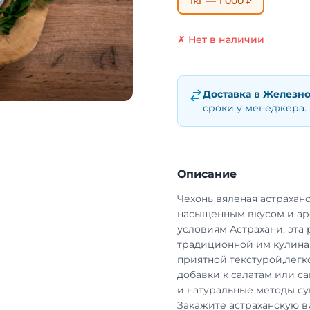
1кг — 1 000 ₽
✗ Нет в наличии
Доставка в
Железно
сроки у менеджера.
Описание
Чехонь вяленая астрахан
насыщенным вкусом и ар
условиям Астрахани, эта
традиционной им кулинар
приятной текстурой,легко
добавки к салатам или с
и натуральные методы суш
Закажите астраханскую в