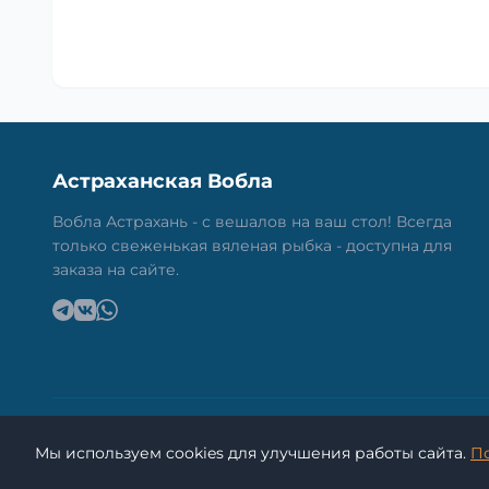
Астраханская Вобла
Вобла Астрахань - с вешалов на ваш стол! Всегда
только свеженькая вяленая рыбка - доступна для
заказа на сайте.
Мы используем cookies для улучшения работы сайта.
П