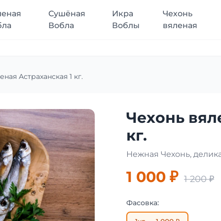
леная
Сушёная
Икра
Чехонь
бла
Вобла
Воблы
вяленая
еная Астраханская 1 кг.
Чехонь вял
кг.
Нежная Чехонь, делик
1 000 ₽
1 200 ₽
Фасовка: