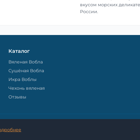
вкусом морских деликате
России.
Каталог
Вяленая Вобла
Сушёная Вобла
Икра Воблы
Чехонь вяленая
Отзывы
© 2026 Астраханская Вобла. - Все права защищены.
одробнее