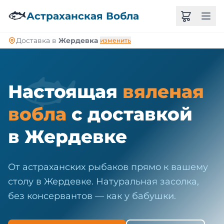
🐠
🐟
Астраханская Вобла
Доставка в
Жердевка
изменить
🐟
Настоящая
вяленая
вобла
с доставкой
в Жердевке
От астраханских рыбаков прямо к вашему
столу в Жердевке. Натуральная засолка,
без консервантов — как у бабушки.