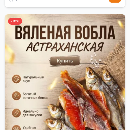
от 1кг
-10%