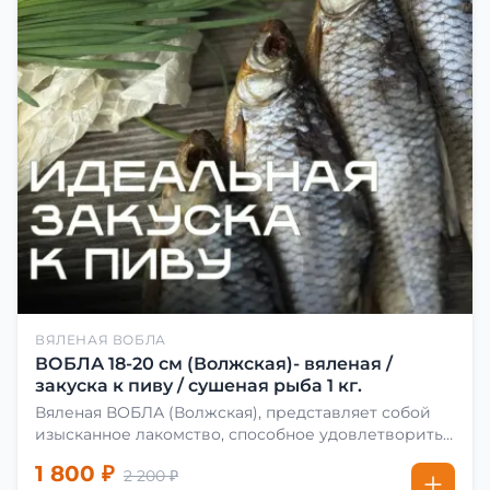
ВЯЛЕНАЯ ВОБЛА
ВОБЛА 18-20 см (Волжская)- вяленая /
закуска к пиву / сушеная рыба 1 кг.
Вяленая ВОБЛА (Волжская), представляет собой
изысканное лакомство, способное удовлетворить
даже самых взыскательных гурманов. Чтобы
1 800 ₽
2 200 ₽
сделать вяленую воблу, её сначала хорошо солят.