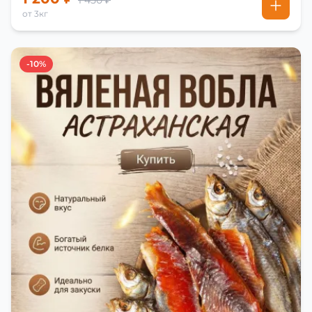
1 450 ₽
от 3кг
-10%