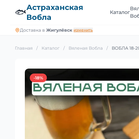
Астраханская
Вя
🐟
Каталог
Вобла
Во
Доставка в
Жигулёвск
изменить
Главная
/
Каталог
/
Вяленая Вобла
/
ВОБЛА 18-20
-18%