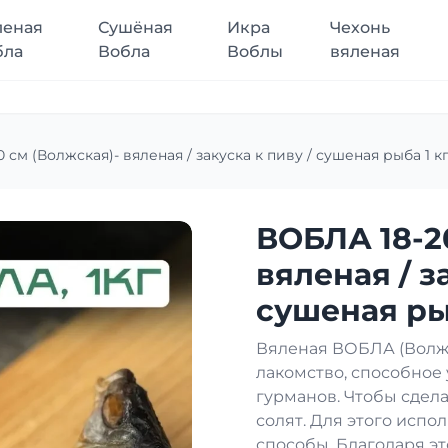
леная
Сушёная
Икра
Чехонь
бла
Вобла
Воблы
вяленая
 см (Волжская)- вяленая / закуска к пиву / сушеная рыба 1 кг
ВОБЛА 18-2
вяленая / з
сушеная рыб
Вяленая ВОБЛА (Волжс
лакомство, способное
гурманов. Чтобы сдела
солят. Для этого исп
способы. Благодаря эт