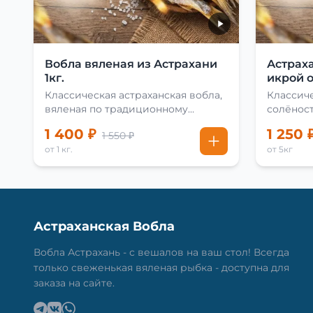
Вобла вяленая из Астрахани
Астраха
1кг.
икрой о
Классическая астраханская вобла,
Классиче
вяленая по традиционному
солёност
рецепту
сушки
1 400 ₽
1 250 
1 550 ₽
от 1 кг.
от 5кг
Астраханская Вобла
Вобла Астрахань - с вешалов на ваш стол! Всегда
только свеженькая вяленая рыбка - доступна для
заказа на сайте.