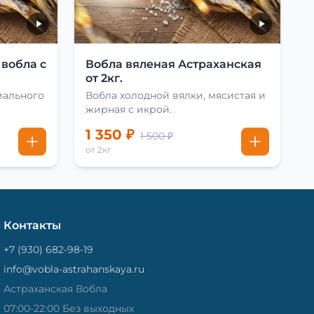
 вобла с
Вобла вяленая Астраханская
от 2кг.
иального
Вобла холодной вялки, мясистая и
жирная с икрой.
1 350 ₽
1 500 ₽
от 2кг
Контакты
+7 (930) 682-98-19
info@vobla-astrahanskaya.ru
Астраханская Вобла
07:00-22:00 Без выходных