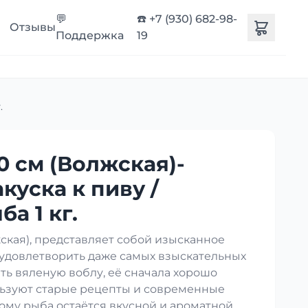
💬
☎️ +7 (930) 682-98-
Отзывы
Поддержка
19
.
0 см (Волжская)-
акуска к пиву /
а 1 кг.
кая), представляет собой изысканное
 удовлетворить даже самых взыскательных
ть вяленую воблу, её сначала хорошо
ользуют старые рецепты и современные
ому рыба остаётся вкусной и ароматной.