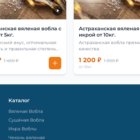
нская вяленая вобла с
Астраханская вяленая
т 5кг.
икрой от 10кг.
ский вкус, оптимальная
Астраханская вобла прем
ь и правильная степень
качества
₽
1 200 ₽
1 450 ₽
1 300 ₽
от 10кг
Каталог
Вяленая Вобла
Сушёная Вобла
Икра Воблы
Чехонь вяленая