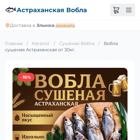
🐟
Астраханская Вобла
Доставка в
Злынка
изменить
Главная
/
Каталог
/
Сушёная Вобла
/
Вобла
сушеная Астраханская от 30кг.
-16%