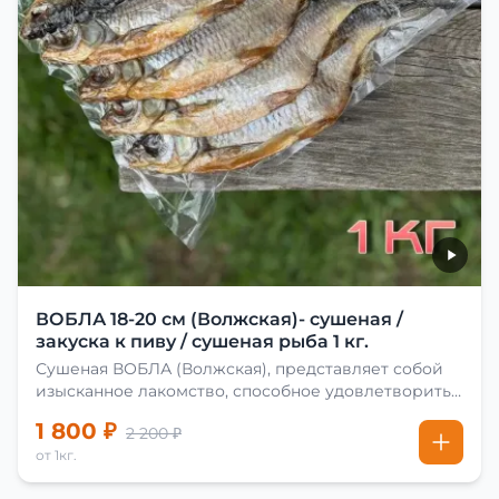
ВОБЛА 18-20 см (Волжская)- сушеная /
закуска к пиву / сушеная рыба 1 кг.
Сушеная ВОБЛА (Волжская), представляет собой
изысканное лакомство, способное удовлетворить
даже самых взыскательных гурманов. Чтобы
1 800 ₽
2 200 ₽
сделать вяленую воблу, её сначала хорошо солят.
от 1кг.
Для этого используют старые рецепты и
современные способы. Благодаря этому рыба