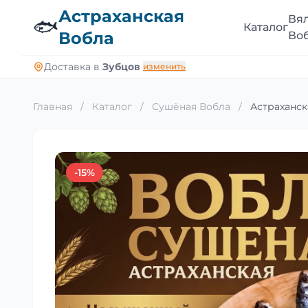
Астраханская
Вя
🐟
Каталог
Вобла
Во
Доставка в
Зубцов
изменить
Главная
/
Каталог
/
Сушёная Вобла
/
Астраханск
-15%