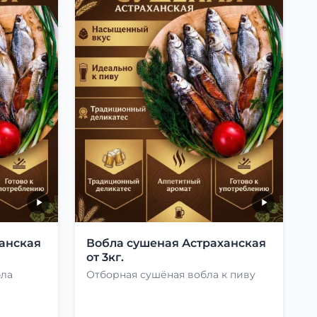
анская
Вобла сушеная Астраханская
от 3кг.
бла
Отборная сушёная вобла к пиву