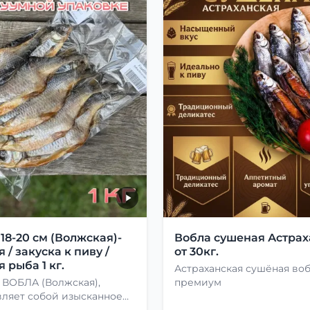
8-20 см (Волжская)-
Вобла сушеная Астрах
 / закуска к пиву /
от 30кг.
 рыба 1 кг.
Астраханская сушёная во
 ВОБЛА (Волжская),
премиум
вляет собой изысканное
о, способное