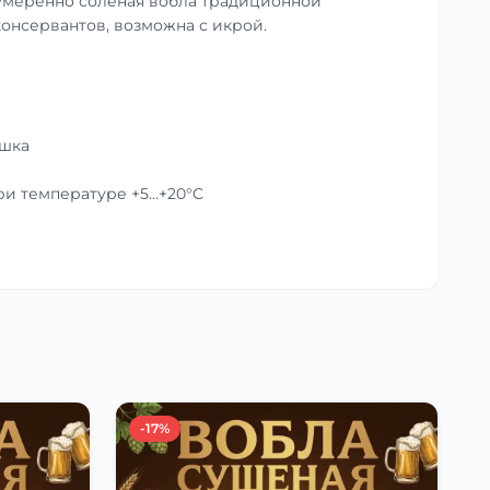
умеренно солёная вобла традиционной
консервантов, возможна с икрой.
ушка
при температуре +5…+20°C
-17%