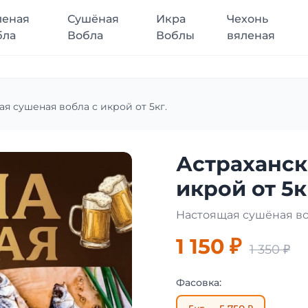
леная
Сушёная
Икра
Чехонь
бла
Вобла
Воблы
вяленая
ая сушеная вобла с икрой от 5кг.
Астраханск
икрой от 5к
Настоящая сушёная во
1 150 ₽
1 350 ₽
Фасовка: