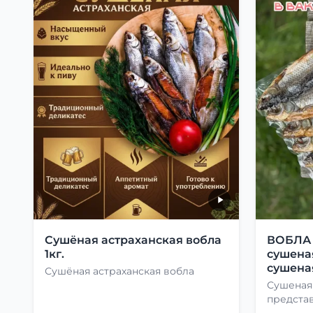
Сушёная астраханская вобла
ВОБЛА 1
1кг.
сушеная
сушеная
Сушёная астраханская вобла
Сушеная
предста
лакомств