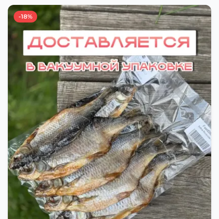
остаётся вкусной и ароматной. Каждый шаг в
приготовлении вяленой воблы делают с учётом
-18%
времени года. Это помогает сохранить рыбу
свежей и качественной. Потом рыбу упаковывают
в специальный пакет, чтобы она не портилась и не
теряла влагу. Вяленая вобла — это не просто
вкусная еда, но и пример того, как можно сочетать
старые рецепты и современные технологии. Её
можно есть с напитками, и это будет очень вкусно.