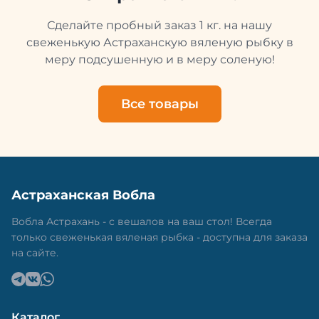
вкусная еда, но и пример того, как можно сочетать
старые рецепты и современные технологии. Её
Сделайте пробный заказ 1 кг. на нашу
можно есть с напитками, и это будет очень вкусно.
свеженькую Астраханскую вяленую рыбку в
меру подсушенную и в меру соленую!
Все товары
Астраханская Вобла
Вобла Астрахань - с вешалов на ваш стол! Всегда
только свеженькая вяленая рыбка - доступна для заказа
на сайте.
Каталог