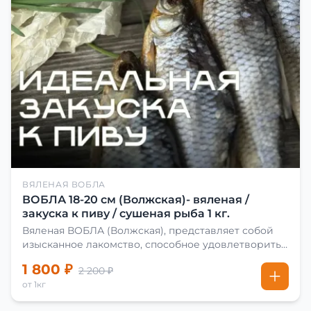
ВЯЛЕНАЯ ВОБЛА
ВОБЛА 18-20 см (Волжская)- вяленая /
закуска к пиву / сушеная рыба 1 кг.
Вяленая ВОБЛА (Волжская), представляет собой
изысканное лакомство, способное удовлетворить
даже самых взыскательных гурманов. Чтобы
1 800 ₽
2 200 ₽
сделать вяленую воблу, её сначала хорошо солят.
от 1кг
Для этого используют старые рецепты и
современные способы. Благодаря этому рыба