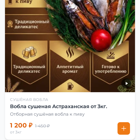
СУШЁНАЯ ВОБЛА
Вобла сушеная Астраханская от 3кг.
Отборная сушёная вобла к пиву
1 200 ₽
1 450 ₽
от 3кг