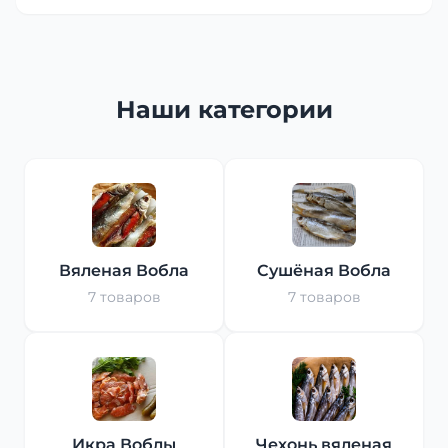
Наши категории
Вяленая Вобла
Сушёная Вобла
7 товаров
7 товаров
Икра Воблы
Чехонь вяленая