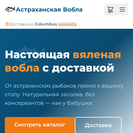
🐠
🐟
Астраханская Вобла
Доставка в
Columbus
изменить
🐟
Настоящая
вяленая
вобла
с доставкой
От астраханских рыбаков прямо к вашему
столу. Натуральная засолка, без
консервантов — как у бабушки.
Смотреть каталог
Доставка