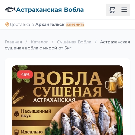
🐟
Астраханская Вобла
Доставка в
Архангельск
изменить
Главная
/
Каталог
/
Сушёная Вобла
/
Астраханская
сушеная вобла с икрой от 5кг.
-15%