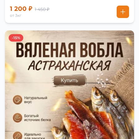
1 200 ₽
1 450 ₽
от 3кг
-15%