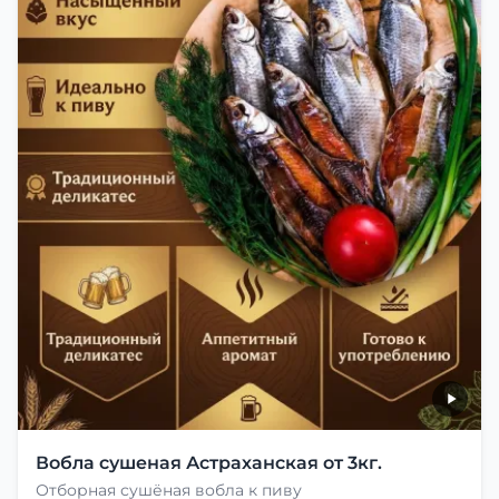
Вобла сушеная Астраханская от 3кг.
Отборная сушёная вобла к пиву