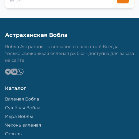
от 1кг
Астраханская Вобла
Вобла Астрахань - с вешалов на ваш стол! Всегда
только свеженькая вяленая рыбка - доступна для заказа
на сайте.
Каталог
Вяленая Вобла
Сушёная Вобла
Икра Воблы
Чехонь вяленая
Отзывы