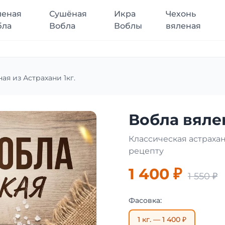
леная
Сушёная
Икра
Чехонь
бла
Вобла
Воблы
вяленая
ая из Астрахани 1кг.
Вобла вялен
Классическая астраха
рецепту
1 400 ₽
1 550 ₽
Фасовка:
1 кг. — 1 400 ₽