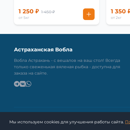
1 250 ₽
1 350 
1 450 ₽
от 5кг
от 2кг
Астраханская Вобла
Вобла Астрахань - с вешалов на ваш стол! Всегда
только свеженькая вяленая рыбка - доступна для
заказа на сайте.
Мы используем cookies для улучшения работы сайта.
П