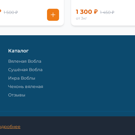
₽
1 300 ₽
1 500 ₽
1 450 ₽
от 3кг
Каталог
Вяленая Вобла
Сушёная Вобла
Икра Воблы
Чехонь вяленая
Отзывы
© 2026 Астраханская Вобла. - Все права защищены.
одробнее