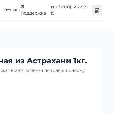
💬
☎️ +7 (930) 682-98-
Отзывы
Поддержка
19
ая из Астрахани 1кг.
нская вобла, вяленая по традиционному