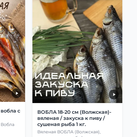
 вобла с
ВОБЛА 18-20 см (Волжская)-
вяленая / закуска к пиву /
сушеная рыба 1 кг.
 Вобла
Вяленая ВОБЛА (Волжская),