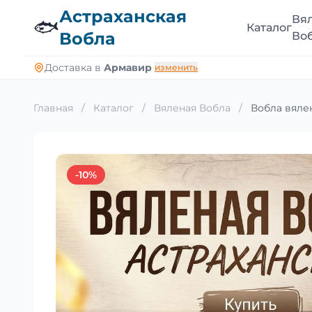
Астраханская
Вя
🐟
Каталог
Вобла
Во
Доставка в
Армавир
изменить
Главная
/
Каталог
/
Вяленая Вобла
/
Вобла вялен
-10%