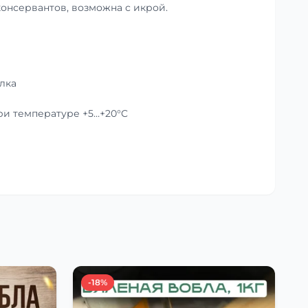
консервантов, возможна с икрой.
лка
при температуре +5…+20°C
-18%