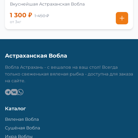
Вкуснейшая Астраханская Вобла
1 300 ₽
1 450 ₽
от 3кг
Астраханская Вобла
Вобла Астрахань - с вешалов на ваш стол! Всегда
только свеженькая вяленая рыбка - доступна для заказа
на сайте.
Каталог
Вяленая Вобла
Сушёная Вобла
Икра Воблы