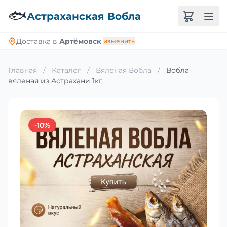
🐟
Астраханская Вобла
Доставка в
Артёмовск
изменить
Главная
/
Каталог
/
Вяленая Вобла
/
Вобла
вяленая из Астрахани 1кг.
-10%