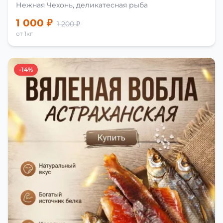
Нежная Чехонь, деликатесная рыба
1 000 ₽
1 200 ₽
от 1кг
-14%