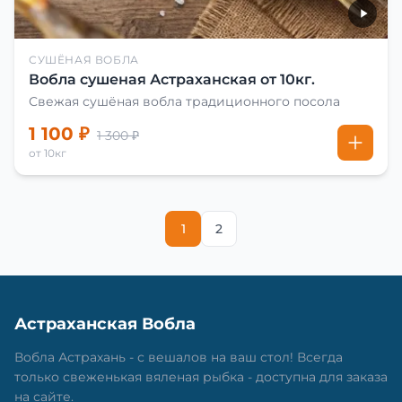
СУШЁНАЯ ВОБЛА
Вобла сушеная Астраханская от 10кг.
Свежая сушёная вобла традиционного посола
1 100 ₽
1 300 ₽
от 10кг
1
2
Астраханская Вобла
Вобла Астрахань - с вешалов на ваш стол! Всегда
только свеженькая вяленая рыбка - доступна для заказа
на сайте.