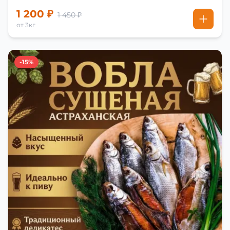
1 200 ₽
1 450 ₽
от 3кг
-15%