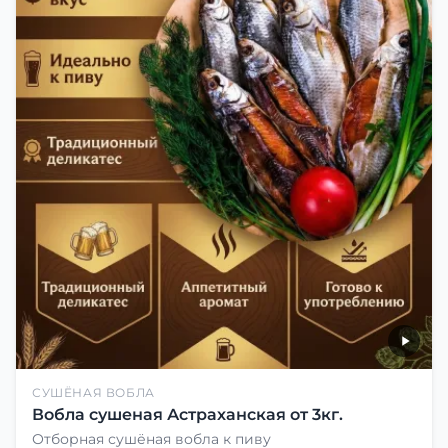
СУШЁНАЯ ВОБЛА
Вобла сушеная Астраханская от 3кг.
Отборная сушёная вобла к пиву