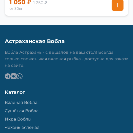
1 050 ₽
1 250 ₽
от 30кг
Астраханская Вобла
Вобла Астрахань - с вешалов на ваш стол! Всегда
только свеженькая вяленая рыбка - доступна для заказа
на сайте.
Каталог
Вяленая Вобла
Сушёная Вобла
Икра Воблы
Чехонь вяленая