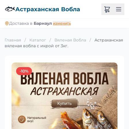
🐟
Астраханская Вобла
Доставка в
Барнаул
изменить
Главная
/
Каталог
/
Вяленая Вобла
/
Астраханская
вяленая вобла с икрой от 3кг.
-10%