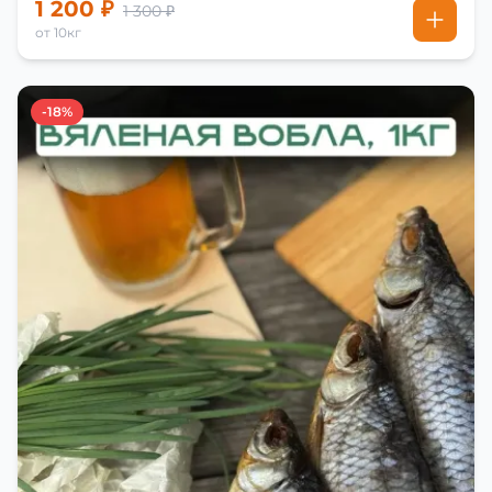
1 200 ₽
1 300 ₽
от 10кг
-18%