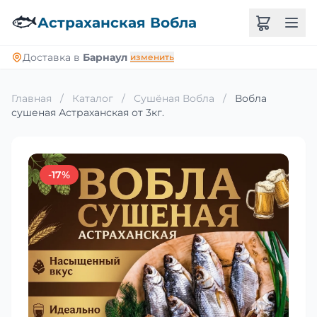
🐟
Астраханская Вобла
Доставка в
Барнаул
изменить
Главная
/
Каталог
/
Сушёная Вобла
/
Вобла
сушеная Астраханская от 3кг.
-17%