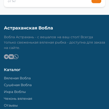
от 1кг
Астраханская Вобла
Вобла Астрахань - с вешалов на ваш стол! Всегда
только свеженькая вяленая рыбка - доступна для заказа
на сайте.
Каталог
Вяленая Вобла
Сушёная Вобла
Икра Воблы
Чехонь вяленая
Отзывы