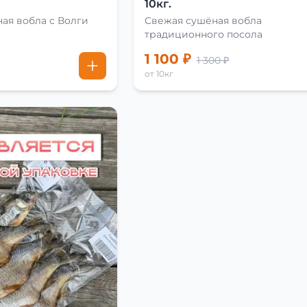
10кг.
ая вобла с Волги
Свежая сушёная вобла
традиционного посола
1 100 ₽
1 300 ₽
от 10кг