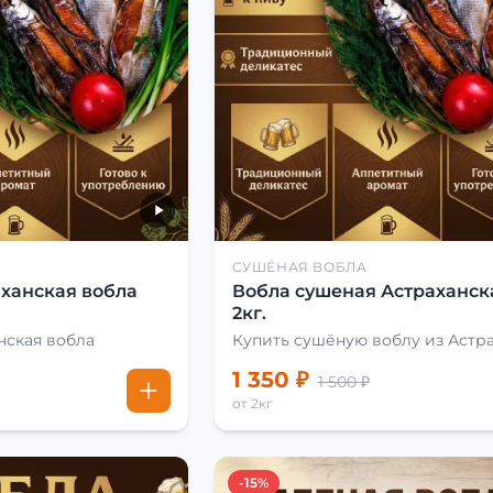
СУШЁНАЯ ВОБЛА
ханская вобла
Вобла сушеная Астраханск
2кг.
нская вобла
Купить сушёную воблу из Астр
1 350 ₽
1 500 ₽
от 2кг
-15%