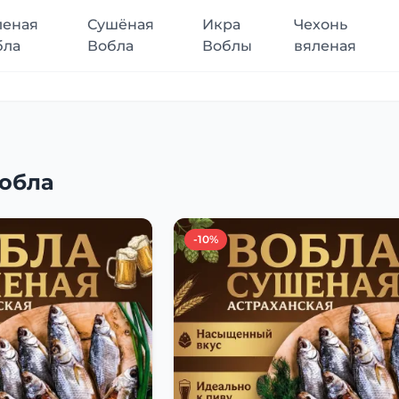
леная
Сушёная
Икра
Чехонь
бла
Вобла
Воблы
вяленая
обла
-10%