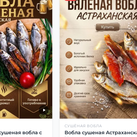
СУШЁНАЯ ВОБЛА
сушеная вобла с
Вобла сушеная Астраханск