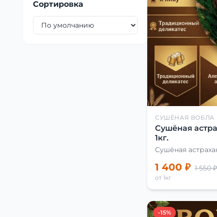
Сортировка
СУШЁНАЯ ВОБЛА
Сушёная астра
1кг.
Сушёная астраха
1 400 ₽
1 550 ₽
от 1кг
-15%