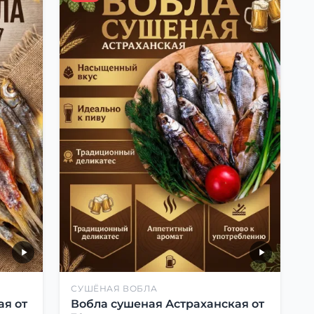
СУШЁНАЯ ВОБЛА
ая от
Вобла сушеная Астраханская от