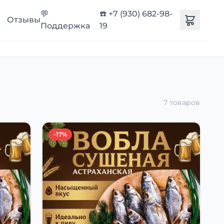
💬
☎️ +7 (930) 682-98-
Отзывы
Поддержка
19
7 товаров
-17%