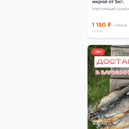
икрой от 5кг.
Настоящая сушён
1 150 ₽
1 350 ₽
от 5кг
-18%