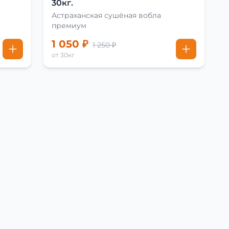
30кг.
Астраханская сушёная вобла
премиум
1 050 ₽
1 250 ₽
от 30кг