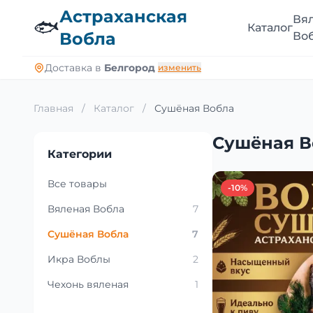
Астраханская
Вя
🐟
Каталог
Вобла
Во
Доставка в
Белгород
изменить
Главная
/
Каталог
/
Сушёная Вобла
Сушёная В
Категории
Все товары
-10%
Вяленая Вобла
7
Сушёная Вобла
7
Икра Воблы
2
Чехонь вяленая
1