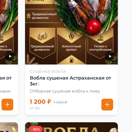
СУШЁНАЯ ВОБЛА
ая от
Вобла сушеная Астраханская от
3кг.
ахани
Отборная сушёная вобла к пиву
1 200 ₽
1 450 ₽
от 3кг
-16%