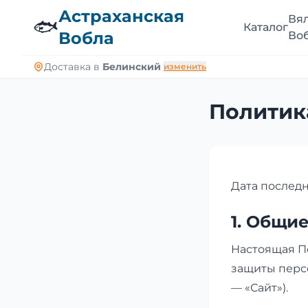
Астраханская
Вя
🐟
Каталог
Вобла
Во
Доставка в
Белинский
изменить
Политик
Дата последн
1. Общи
Настоящая П
защиты персо
— «Сайт»).