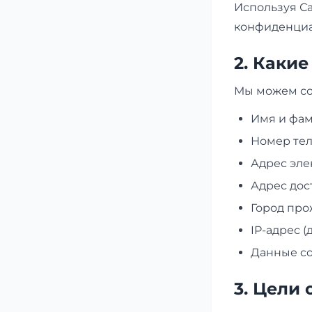
Используя Са
конфиденциа
2. Каки
Мы можем со
Имя и фа
Номер те
Адрес эле
Адрес дос
Город пр
IP-адрес 
Данные co
3. Цели