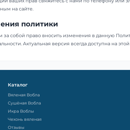
ции ваших прав свяжитесь с нами по телефону или 
нным на сайте.
нения политики
м за собой право вносить изменения в данную Поли
ьности. Актуальная версия всегда доступна на этой
Каталог
Вяленая Вобла
Сушёная Вобла
Икра Воблы
Чехонь вяленая
Отзывы