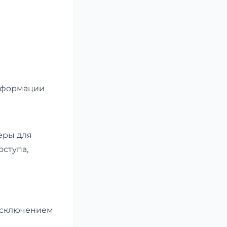
информации
еры для
ступа,
исключением