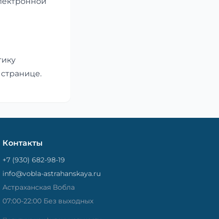
электронной
тику
 странице.
Контакты
+7 (930) 682-98-19
info@vobla-astrahanskaya.ru
Астраханская Вобла
07:00-22:00 Без выходных