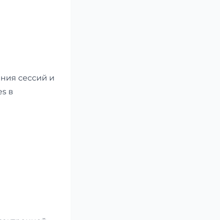
ения сессий и
s в