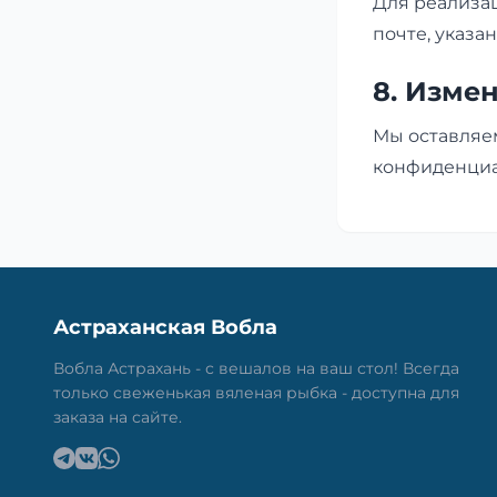
Для реализа
почте, указа
8. Изме
Мы оставляе
конфиденциал
Астраханская Вобла
Вобла Астрахань - с вешалов на ваш стол! Всегда
только свеженькая вяленая рыбка - доступна для
заказа на сайте.