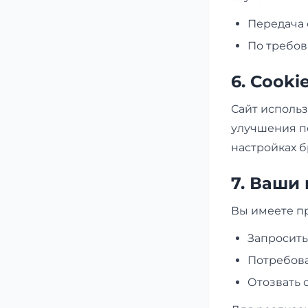
Передача 
По требов
6. Cooki
Сайт использ
улучшения по
настройках б
7. Ваши
Вы имеете пр
Запросит
Потребова
Отозвать 