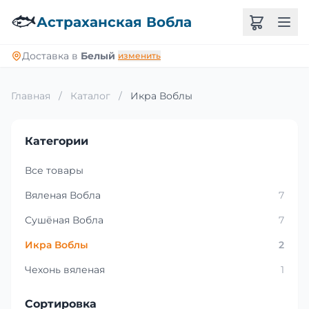
🐟
Астраханская Вобла
Доставка в
Белый
изменить
Главная
/
Каталог
/
Икра Воблы
Категории
Все товары
Вяленая Вобла
7
Сушёная Вобла
7
Икра Воблы
2
Чехонь вяленая
1
Сортировка