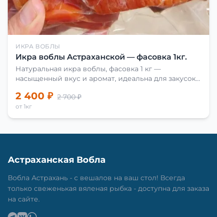
ИКРА ВОБЛЫ
Икра воблы Астраханской — фасовка 1кг.
Натуральная икра воблы, фасовка 1 кг —
насыщенный вкус и аромат, идеальна для закусок
и приготовления блюд.
2 400 ₽
2 700 ₽
от 1кг
Астраханская Вобла
Вобла Астрахань - с вешалов на ваш стол! Всегда
только свеженькая вяленая рыбка - доступна для заказа
на сайте.