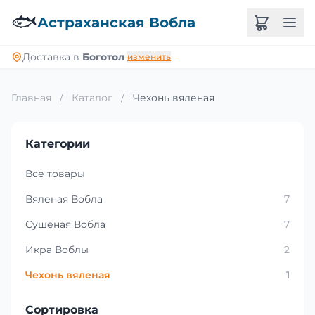
🐟
Астраханская Вобла
Доставка в
Боготол
изменить
Главная
/
Каталог
/
Чехонь вяленая
Категории
Все товары
Вяленая Вобла
7
Сушёная Вобла
7
Икра Воблы
2
Чехонь вяленая
1
Сортировка