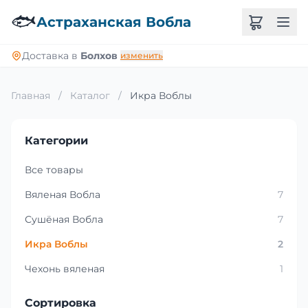
🐟
Астраханская Вобла
Доставка в
Болхов
изменить
Главная
/
Каталог
/
Икра Воблы
Категории
Все товары
Вяленая Вобла
7
Сушёная Вобла
7
Икра Воблы
2
Чехонь вяленая
1
Сортировка