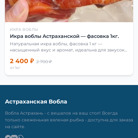
ИКРА ВОБЛЫ
Икра воблы Астраханской — фасовка 1кг.
Натуральная икра воблы, фасовка 1 кг —
насыщенный вкус и аромат, идеальна для закусок
и приготовления блюд.
2 400 ₽
2 700 ₽
от 1кг
Астраханская Вобла
Вобла Астрахань - с вешалов на ваш стол! Всегда
только свеженькая вяленая рыбка - доступна для заказа
на сайте.