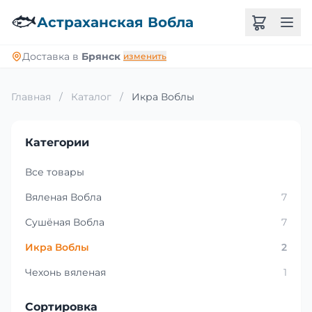
🐟
Астраханская Вобла
Доставка в
Брянск
изменить
Главная
/
Каталог
/
Икра Воблы
Категории
Все товары
Вяленая Вобла
7
Сушёная Вобла
7
Икра Воблы
2
Чехонь вяленая
1
Сортировка