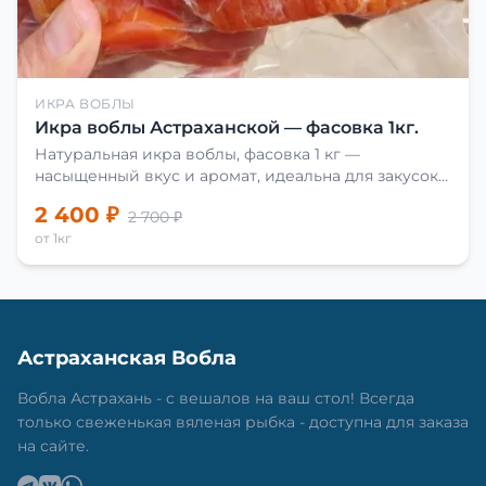
ИКРА ВОБЛЫ
Икра воблы Астраханской — фасовка 1кг.
Натуральная икра воблы, фасовка 1 кг —
насыщенный вкус и аромат, идеальна для закусок
и приготовления блюд.
2 400 ₽
2 700 ₽
от 1кг
Астраханская Вобла
Вобла Астрахань - с вешалов на ваш стол! Всегда
только свеженькая вяленая рыбка - доступна для заказа
на сайте.