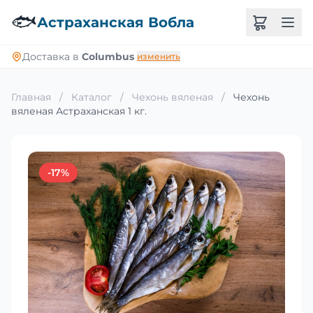
🐟
Астраханская Вобла
Доставка в
Columbus
изменить
Главная
/
Каталог
/
Чехонь вяленая
/
Чехонь
вяленая Астраханская 1 кг.
-17%