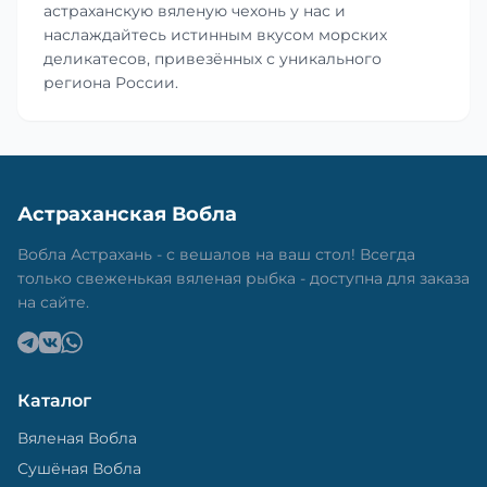
астраханскую вяленую чехонь у нас и
наслаждайтесь истинным вкусом морских
деликатесов, привезённых с уникального
региона России.
Астраханская Вобла
Вобла Астрахань - с вешалов на ваш стол! Всегда
только свеженькая вяленая рыбка - доступна для заказа
на сайте.
Каталог
Вяленая Вобла
Сушёная Вобла