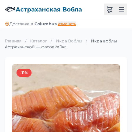
🐟
Астраханская Вобла
Доставка в
Columbus
изменить
Главная
/
Каталог
/
Икра Воблы
/
Икра воблы
Астраханской — фасовка 1кг.
-11%