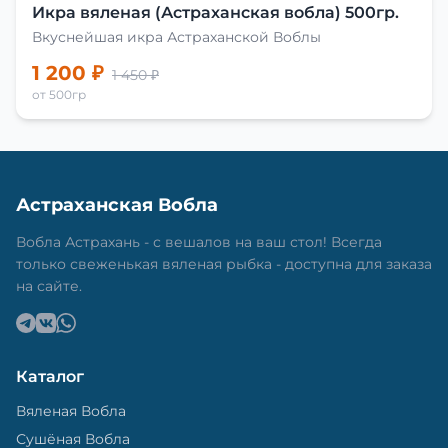
Икра вяленая (Астраханская вобла) 500гр.
Вкуснейшая икра Астраханской Воблы
1 200 ₽
1 450 ₽
от 500гр
Астраханская Вобла
Вобла Астрахань - с вешалов на ваш стол! Всегда
только свеженькая вяленая рыбка - доступна для заказа
на сайте.
Каталог
Вяленая Вобла
Сушёная Вобла