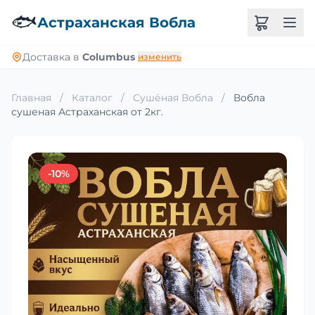
🐟
Астраханская Вобла
Доставка в
Columbus
изменить
Главная
/
Каталог
/
Сушёная Вобла
/
Вобла
сушеная Астраханская от 2кг.
-10%