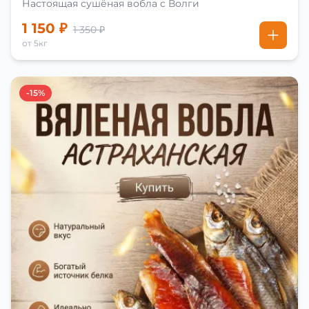
Настоящая сушёная вобла с Волги
1 150 ₽
1 350 ₽
от 5кг
-15%