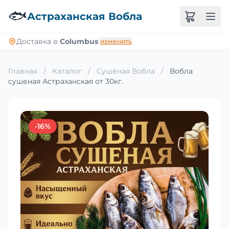
🐟
Астраханская Вобла
Доставка в
Columbus
изменить
Главная
/
Каталог
/
Сушёная Вобла
/
Вобла
сушеная Астраханская от 30кг.
-16%