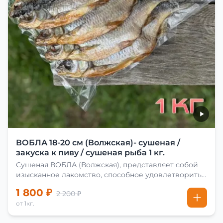
ВОБЛА 18-20 см (Волжская)- сушеная /
закуска к пиву / сушеная рыба 1 кг.
Сушеная ВОБЛА (Волжская), представляет собой
изысканное лакомство, способное удовлетворить
даже самых взыскательных гурманов. Чтобы
1 800 ₽
2 200 ₽
сделать вяленую воблу, её сначала хорошо солят.
от 1кг.
Для этого используют старые рецепты и
современные способы. Благодаря этому рыба