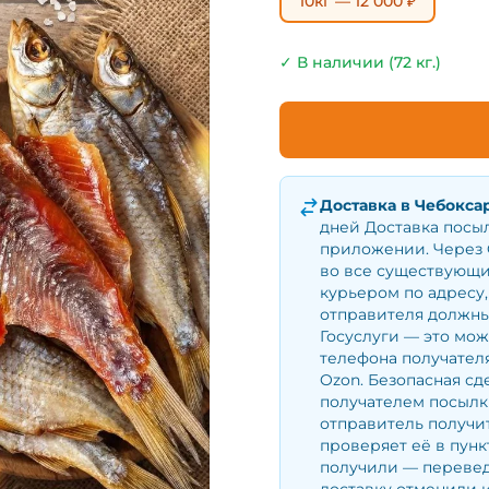
10кг — 12 000 ₽
✓ В наличии (72 кг.)
Доставка в
Чебокса
дней Доставка посы
приложении. Через 
во все существующи
курьером по адресу,
отправителя должны
Госуслуги — это мо
телефона получателя
Ozon. Безопасная сд
получателем посылки
отправитель получит
проверяет её в пунк
получили — перевед