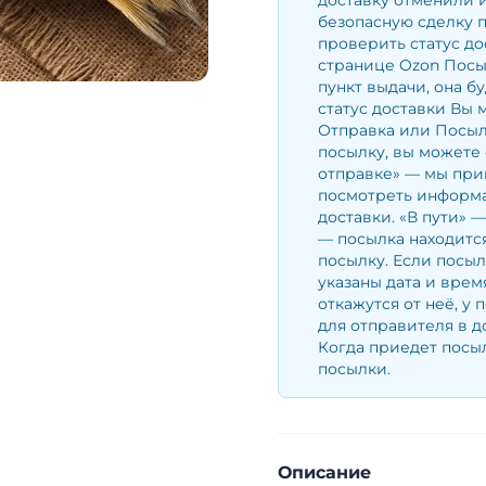
доставку отменили и
безопасную сделку 
проверить статус до
странице Ozon Посы
пункт выдачи, она б
статус доставки Вы 
Отправка или Посылк
посылку, вы можете 
отправке» — мы при
посмотреть информа
доставки. «В пути» 
— посылка находится
посылку. Если посыл
указаны дата и врем
откажутся от неё, у 
для отправителя в д
Когда приедет посыл
посылки.
Описание