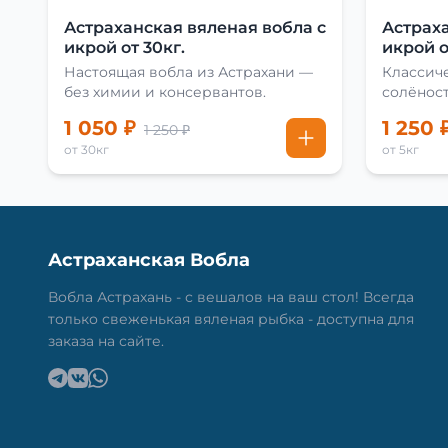
Астраханская вяленая вобла с
Астраха
икрой от 30кг.
икрой о
Настоящая вобла из Астрахани —
Классиче
без химии и консервантов.
солёност
сушки
1 050 ₽
1 250 
1 250 ₽
от 30кг
от 5кг
Астраханская Вобла
Вобла Астрахань - с вешалов на ваш стол! Всегда
только свеженькая вяленая рыбка - доступна для
заказа на сайте.