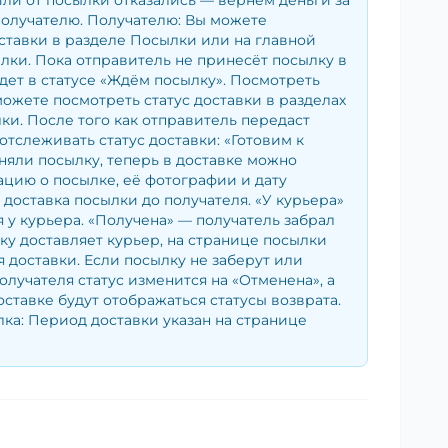
ли от посылки отказались — вернём деньги за
получателю. Получателю: Вы можете
ставки в разделе Посылки или на главной
лки. Пока отправитель не принесёт посылку в
удет в статусе «Ждём посылку». Посмотреть
можете посмотреть статус доставки в разделах
и. После того как отправитель передаст
отслеживать статус доставки: «Готовим к
няли посылку, теперь в доставке можно
цию о посылке, её фотографии и дату
— доставка посылки до получателя. «У курьера»
 у курьера. «Получена» — получатель забрал
ку доставляет курьер, на странице посылки
я доставки. Если посылку не заберут или
получателя статус изменится на «Отменена», а
оставке будут отображаться статусы возврата.
ка: Период доставки указан на странице