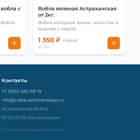
 вобла с
Вобла вяленая Астраханская
от 2кг.
 Вобла
Вобла холодной вялки, мясистая и
жирная с икрой.
1 350 ₽
1 500 ₽
от 2кг
Контакты
+7 (930) 682-98-19
info@vobla-astrahanskaya.ru
Астраханская Вобла
07:00-22:00 Без выходных
Политика конфиденциальности