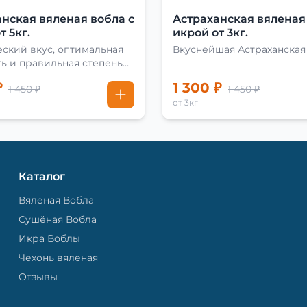
нская вяленая вобла с
Астраханская вяленая
т 5кг.
икрой от 3кг.
ский вкус, оптимальная
Вкуснейшая Астраханская
ь и правильная степень
₽
1 300 ₽
1 450 ₽
1 450 ₽
от 3кг
Каталог
Вяленая Вобла
Сушёная Вобла
Икра Воблы
Чехонь вяленая
Отзывы