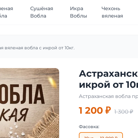
леная
Сушёная
Икра
Чехонь
бла
Вобла
Воблы
вяленая
я вяленая вобла с икрой от 10кг.
Астраханск
икрой от 10
Астраханская вобла п
1 200 ₽
1 300 ₽
Фасовка: