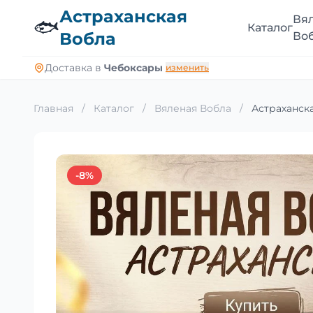
Астраханская
Вя
🐟
Каталог
Вобла
Во
Доставка в
Чебоксары
изменить
Главная
/
Каталог
/
Вяленая Вобла
/
Астраханска
-8%