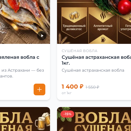
СУШЁНАЯ ВОБЛА
вяленая вобла с
Сушёная астраханская воб
1кг.
 из Астрахани — без
Сушёная астраханская вобла
антов.
1 400 ₽
1 550 ₽
от 1кг
-15%