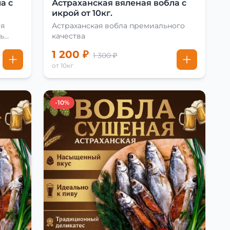
а с
Астраханская вяленая вобла с
икрой от 10кг.
ая
Астраханская вобла премиального
ь
качества
1 200 ₽
1 300 ₽
от 10кг
-10%