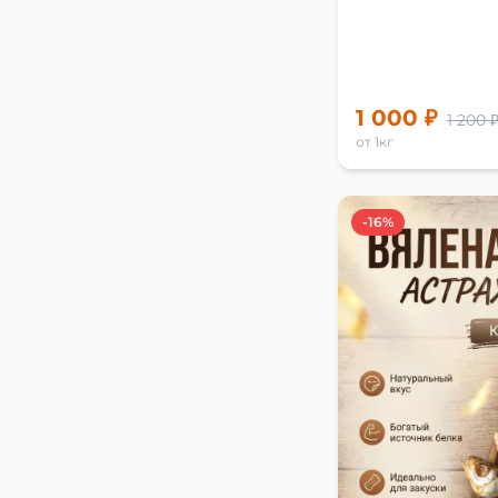
1 000 ₽
1 200 
от 1кг
-16%