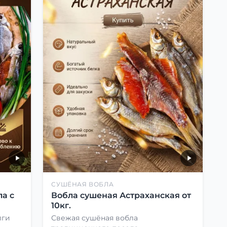
СУШЁНАЯ ВОБЛА
а с
Вобла сушеная Астраханская от
10кг.
лги
Свежая сушёная вобла