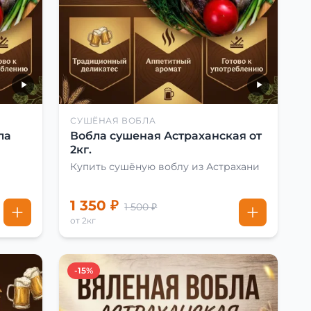
СУШЁНАЯ ВОБЛА
ла
Вобла сушеная Астраханская от
2кг.
Купить сушёную воблу из Астрахани
1 350 ₽
1 500 ₽
от 2кг
-15%