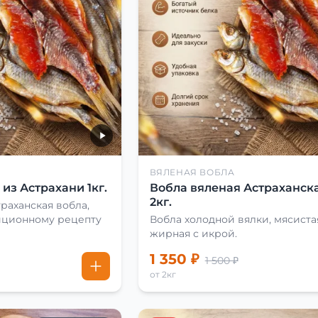
ВЯЛЕНАЯ ВОБЛА
из Астрахани 1кг.
Вобла вяленая Астраханска
2кг.
раханская вобла,
иционному рецепту
Вобла холодной вялки, мясиста
жирная с икрой.
1 350 ₽
1 500 ₽
от 2кг