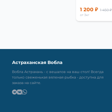
1 200 ₽
1 450 ₽
от 3кг
Астраханская Вобла
Вобла Астрахань - с вешалов на ваш стол! Всегда
только свеженькая вяленая рыбка - доступна для
заказа на сайте.