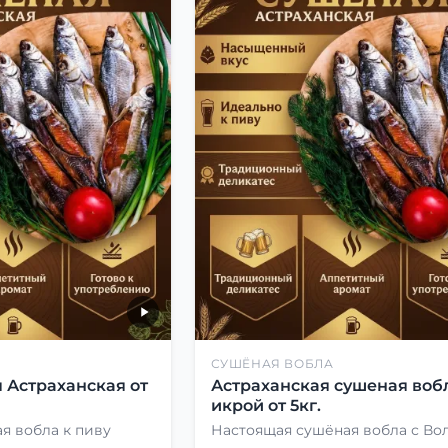
СУШЁНАЯ ВОБЛА
 Астраханская от
Астраханская сушеная вобл
икрой от 5кг.
я вобла к пиву
Настоящая сушёная вобла с Во