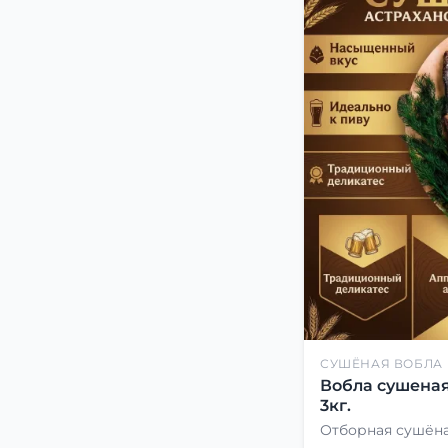
СУШЁНАЯ ВОБЛА
Вобла сушеная
3кг.
Отборная сушёна