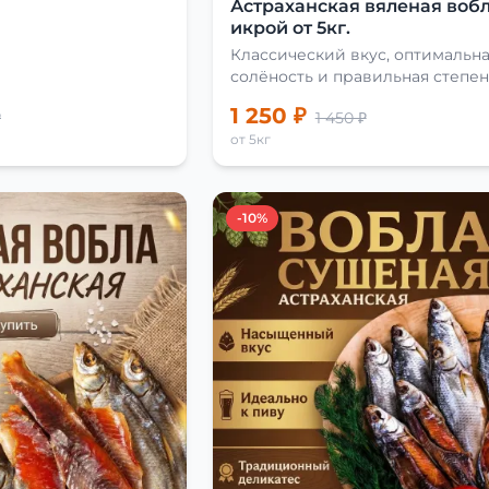
Астраханская вяленая вобл
икрой от 5кг.
Классический вкус, оптимальн
солёность и правильная степен
сушки
1 250 ₽
₽
1 450 ₽
от 5кг
-10%