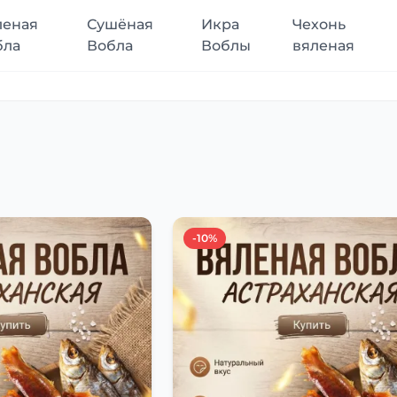
леная
Сушёная
Икра
Чехонь
бла
Вобла
Воблы
вяленая
-10%