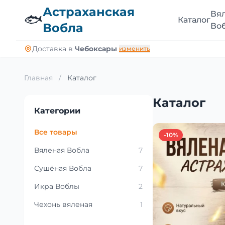
Астраханская
Вя
🐟
Каталог
Вобла
Во
Доставка в
Чебоксары
изменить
Главная
/
Каталог
Каталог
Категории
Все товары
-10%
Вяленая Вобла
7
Сушёная Вобла
7
Икра Воблы
2
Чехонь вяленая
1