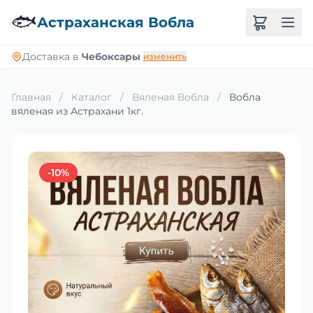
🐟
Астраханская Вобла
Доставка в
Чебоксары
изменить
Главная
/
Каталог
/
Вяленая Вобла
/
Вобла
вяленая из Астрахани 1кг.
-10%