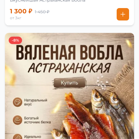
1 300 ₽
1 450 ₽
от 3кг
-8%