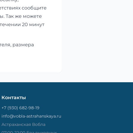
етствиях сообщите
ы. Так же можете
 течении 20 минут
теля, размера
Контакты
+7 (930) 682-98-19
info@vobla-astrahanskaya.ru
Астраханская Вобла
07:00-22:00 Без выходных