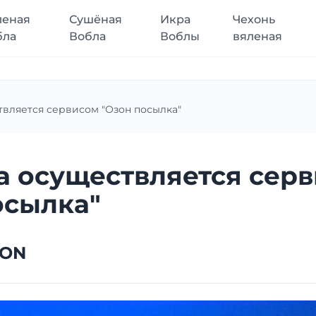
леная
Сушёная
Икра
Чехонь
бла
Вобла
Воблы
вяленая
твляется сервисом "Озон посылка"
а осуществляется сер
осылка"
ZON