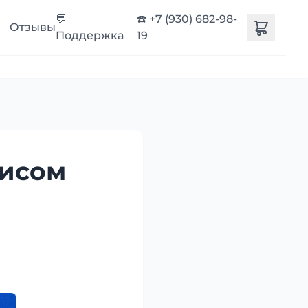
💬
☎️ +7 (930) 682-98-
Отзывы
Поддержка
19
висом