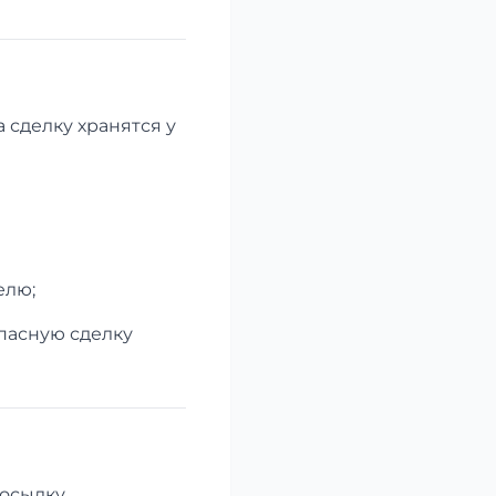
 сделку хранятся у
елю;
опасную сделку
осылку,