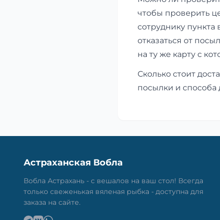
чтобы проверить ц
сотруднику пункта 
отказаться от посы
на ту же карту с ко
Сколько стоит доста
посылки и способа 
Астраханская Вобла
Вобла Астрахань - с вешалов на ваш стол! Всегда
только свеженькая вяленая рыбка - доступна для
заказа на сайте.