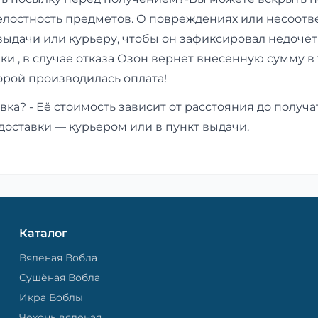
елостность предметов. О повреждениях или несоотв
выдачи или курьеру, чтобы он зафиксировал недочёт
лки , в случае отказа Озон вернет внесенную сумму в
торой производилась оплата!
вка? - Её стоимость зависит от расстояния до получа
доставки — курьером или в пункт выдачи.
Каталог
Вяленая Вобла
Сушёная Вобла
Икра Воблы
Чехонь вяленая