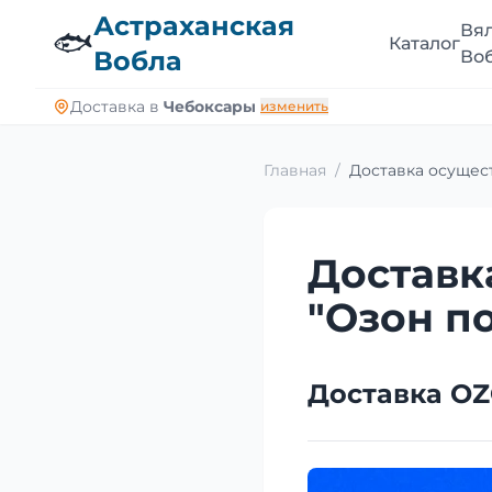
Астраханская
Вя
🐟
Каталог
Вобла
Во
Доставка в
Чебоксары
изменить
Главная
/
Доставка осущес
Доставк
"Озон п
Доставка O