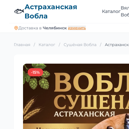
Астраханская
Вя
🐟
Каталог
Вобла
Во
Доставка в
Челябинск
изменить
Главная
/
Каталог
/
Сушёная Вобла
/
Астраханск
-15%