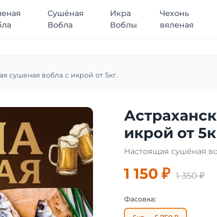
леная
Сушёная
Икра
Чехонь
бла
Вобла
Воблы
вяленая
ая сушеная вобла с икрой от 5кг.
Астраханск
икрой от 5к
Настоящая сушёная во
1 150 ₽
1 350 ₽
Фасовка: