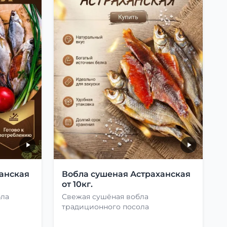
анская
Вобла сушеная Астраханская
от 10кг.
бла
Свежая сушёная вобла
традиционного посола