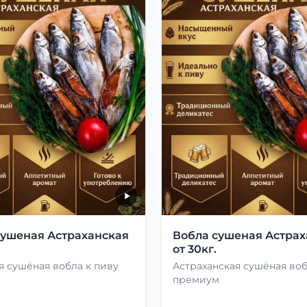
сушеная Астраханская
Вобла сушеная Астрах
от 30кг.
 сушёная вобла к пиву
Астраханская сушёная во
премиум