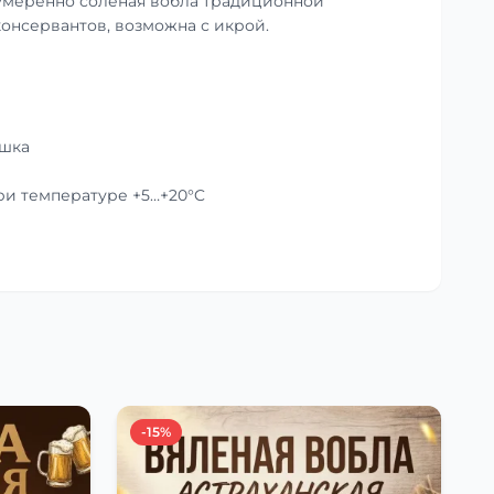
умеренно солёная вобла традиционной
консервантов, возможна с икрой.
ушка
при температуре +5…+20°C
-15%