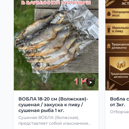
ВОБЛА 18-20 см (Волжская)-
Вобла 
сушеная / закуска к пиву /
от 3кг.
сушеная рыба 1 кг.
Отборная
Сушеная ВОБЛА (Волжская),
представляет собой изысканное
лакомство, способное