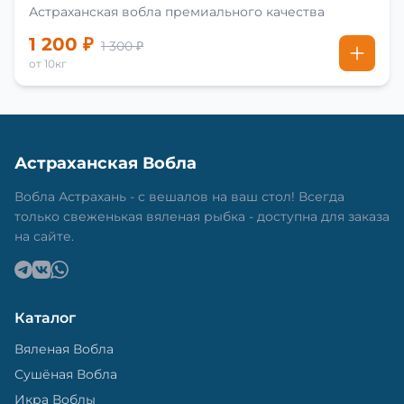
Астраханская вобла премиального качества
1 200 ₽
1 300 ₽
от 10кг
Астраханская Вобла
Вобла Астрахань - с вешалов на ваш стол! Всегда
только свеженькая вяленая рыбка - доступна для заказа
на сайте.
Каталог
Вяленая Вобла
Сушёная Вобла
Икра Воблы