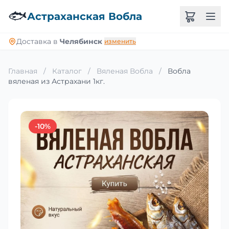
🐟
Астраханская Вобла
Доставка в
Челябинск
изменить
Главная
/
Каталог
/
Вяленая Вобла
/
Вобла
вяленая из Астрахани 1кг.
-10%