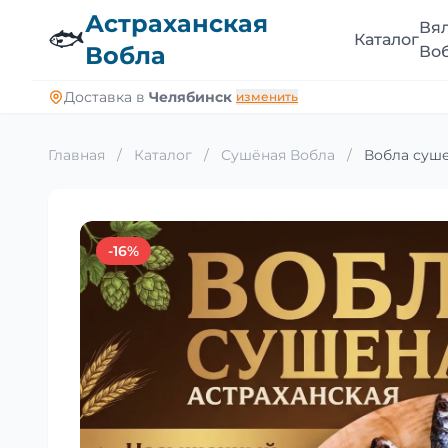
Астраханская
Вя
🐟
Каталог
Вобла
Во
Доставка в
Челябинск
изменить
Главная
/
Каталог
/
Сушёная Вобла
/
Вобла суше
-16%