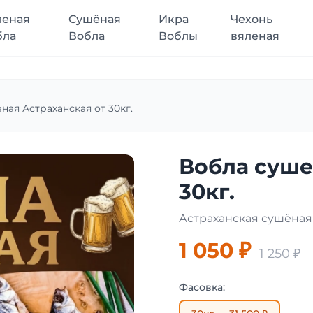
леная
Сушёная
Икра
Чехонь
бла
Вобла
Воблы
вяленая
ная Астраханская от 30кг.
Вобла суше
30кг.
Астраханская сушёна
1 050 ₽
1 250 ₽
Фасовка: