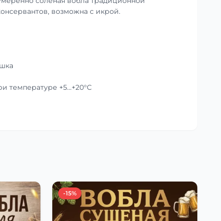
умеренно солёная вобла традиционной
консервантов, возможна с икрой.
ушка
при температуре +5…+20°C
-15%