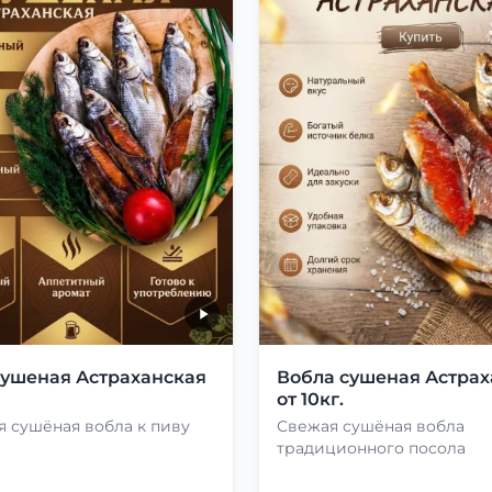
сушеная Астраханская
Вобла сушеная Астрах
от 10кг.
 сушёная вобла к пиву
Свежая сушёная вобла
традиционного посола