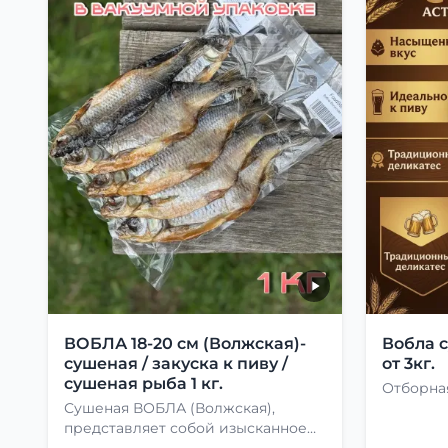
ВОБЛА 18-20 см (Волжская)-
Вобла 
сушеная / закуска к пиву /
от 3кг.
сушеная рыба 1 кг.
Отборная
Сушеная ВОБЛА (Волжская),
представляет собой изысканное
лакомство, способное