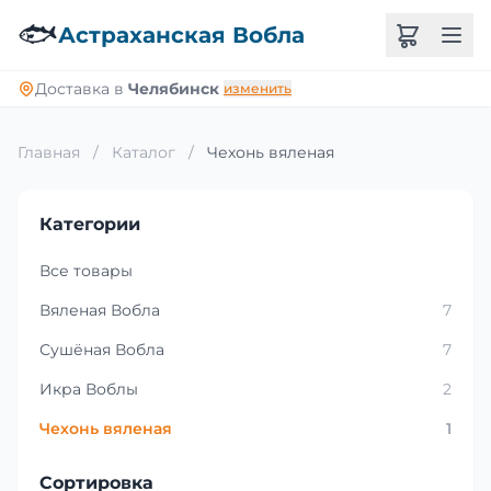
🐟
Астраханская Вобла
Доставка в
Челябинск
изменить
Главная
/
Каталог
/
Чехонь вяленая
Категории
Все товары
Вяленая Вобла
7
Сушёная Вобла
7
Икра Воблы
2
Чехонь вяленая
1
Сортировка